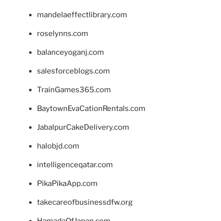
mandelaeffectlibrary.com
roselynns.com
balanceyoganj.com
salesforceblogs.com
TrainGames365.com
BaytownEvaCationRentals.com
JabalpurCakeDelivery.com
halobjd.com
intelligenceqatar.com
PikaPikaApp.com
takecareofbusinessdfw.org
HamadaOfJapan.com