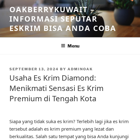
Skip
OAKBERRYKUWAIT –
to
INFORMASI SEPUTAR
content
ESKRIM BISA ANDA COBA
Menu
POSTED
SEPTEMBER 13, 2024
BY
ADMINOAK
ON
Usaha Es Krim Diamond:
Menikmati Sensasi Es Krim
Premium di Tengah Kota
Siapa yang tidak suka es krim? Terlebih lagi jika es krim
tersebut adalah es krim premium yang lezat dan
berkualitas. Salah satu tempat yang bisa Anda kunjungi