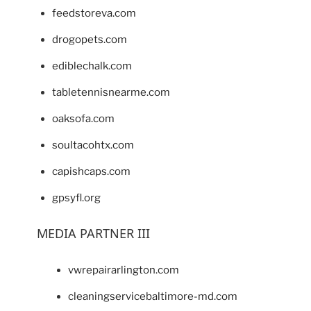
feedstoreva.com
drogopets.com
ediblechalk.com
tabletennisnearme.com
oaksofa.com
soultacohtx.com
capishcaps.com
gpsyfl.org
MEDIA PARTNER III
vwrepairarlington.com
cleaningservicebaltimore-md.com