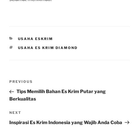
CATEGORIES
USAHA ESKRIM
TAGS
USAHA ES KRIM DIAMOND
Post
Previous
PREVIOUS
navigation
Post
Tips Memilih Bahan Es Krim Putar yang
Berkualitas
Next
NEXT
Post
Inspirasi Es Krim Indonesia yang Wajib Anda Coba