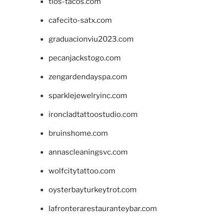
tios-tacos.com
cafecito-satx.com
graduacionviu2023.com
pecanjackstogo.com
zengardendayspa.com
sparklejewelryinc.com
ironcladtattoostudio.com
bruinshome.com
annascleaningsvc.com
wolfcitytattoo.com
oysterbayturkeytrot.com
lafronterarestauranteybar.com