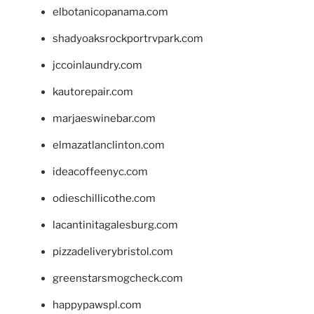
elbotanicopanama.com
shadyoaksrockportrvpark.com
jccoinlaundry.com
kautorepair.com
marjaeswinebar.com
elmazatlanclinton.com
ideacoffeenyc.com
odieschillicothe.com
lacantinitagalesburg.com
pizzadeliverybristol.com
greenstarsmogcheck.com
happypawspl.com