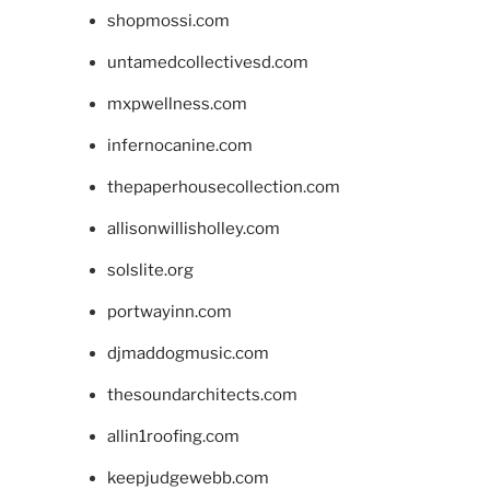
shopmossi.com
untamedcollectivesd.com
mxpwellness.com
infernocanine.com
thepaperhousecollection.com
allisonwillisholley.com
solslite.org
portwayinn.com
djmaddogmusic.com
thesoundarchitects.com
allin1roofing.com
keepjudgewebb.com