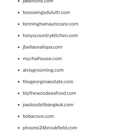
jakehovis.com
bosswingsduluth.com
birminghamautocare.com
tonyscountrykitchen.com
jbellasnailspa.com
mychaihouse.com
alvisgrooming.com
thegeorginaestate.com
blythewoodseafood.com
paolosdelibangkok.com
bobacove.com
phoone24brookfield.com