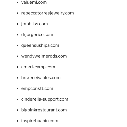
valueml.com
rebeccatorresjewelry.com
jmpbliss.com
drjorgerico.com
queensushipa.com
wendyweimerdds.com
ameri-camp.com
hrsreceivables.com
empconst1.com
cinderella-support.com
bigpinkrestaurant.com
inspirehuahin.com