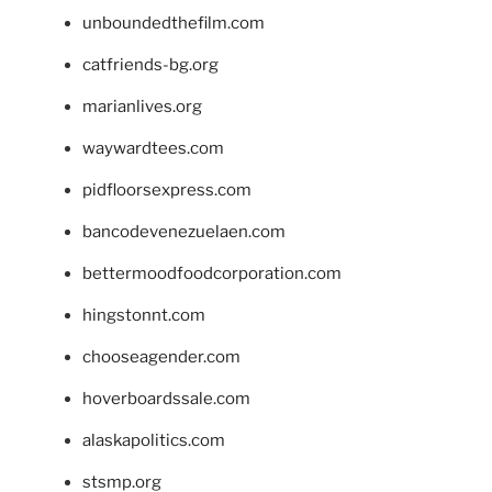
unboundedthefilm.com
catfriends-bg.org
marianlives.org
waywardtees.com
pidfloorsexpress.com
bancodevenezuelaen.com
bettermoodfoodcorporation.com
hingstonnt.com
chooseagender.com
hoverboardssale.com
alaskapolitics.com
stsmp.org