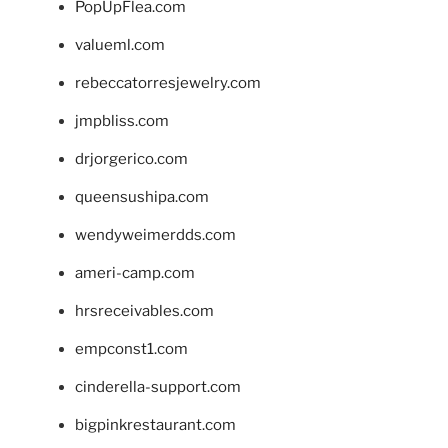
PopUpFlea.com
valueml.com
rebeccatorresjewelry.com
jmpbliss.com
drjorgerico.com
queensushipa.com
wendyweimerdds.com
ameri-camp.com
hrsreceivables.com
empconst1.com
cinderella-support.com
bigpinkrestaurant.com