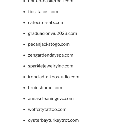
united-basketball.com
tios-tacos.com
cafecito-satx.com
graduacionviu2023.com
pecanjackstogo.com
zengardendayspa.com
sparklejewelryinc.com
ironcladtattoostudio.com
bruinshome.com
annascleaningsvc.com
wolfcitytattoo.com
oysterbayturkeytrot.com