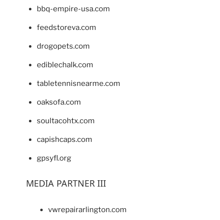
bbq-empire-usa.com
feedstoreva.com
drogopets.com
ediblechalk.com
tabletennisnearme.com
oaksofa.com
soultacohtx.com
capishcaps.com
gpsyfl.org
MEDIA PARTNER III
vwrepairarlington.com