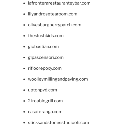
lafronterarestauranteybar.com
lilyandrosetearoom.com
olivesburgberrypatch.com
theslushkids.com
giobastian.com
glpascensori.com
rifloorepoxy.com
woolleymillingandpaving.com
uptonpvd.com
2troublegrill.com
casateranga.com
sticksandstonesstudiooh.com