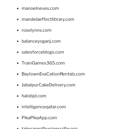
manoelneves.com
mandelaeffectlibrary.com
roselynns.com
balanceyoganj.com
salesforceblogs.com
TrainGames365.com
BaytownEvaCationRentals.com
JabalpurCakeDelivery.com
halobjd.com
intelligenceqatar.com
PikaPikaApp.com
takecareofbusinessdfw.org