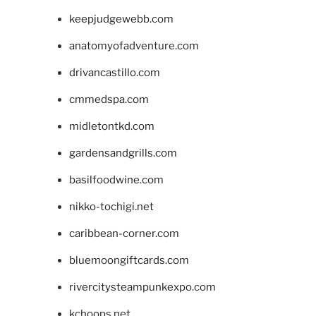
keepjudgewebb.com
anatomyofadventure.com
drivancastillo.com
cmmedspa.com
midletontkd.com
gardensandgrills.com
basilfoodwine.com
nikko-tochigi.net
caribbean-corner.com
bluemoongiftcards.com
rivercitysteampunkexpo.com
kchoops.net