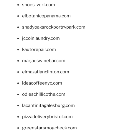
shoes-vert.com
elbotanicopanama.com
shadyoaksrockportrvpark.com
jccoinlaundry.com
kautorepair.com
marjaeswinebar.com
elmazatlanclinton.com
ideacoffeenyc.com
odieschillicothe.com
lacantinitagalesburg.com
pizzadeliverybristol.com
greenstarsmogcheck.com