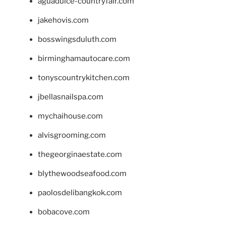
aguadulce-countryfair.com
jakehovis.com
bosswingsduluth.com
birminghamautocare.com
tonyscountrykitchen.com
jbellasnailspa.com
mychaihouse.com
alvisgrooming.com
thegeorginaestate.com
blythewoodseafood.com
paolosdelibangkok.com
bobacove.com