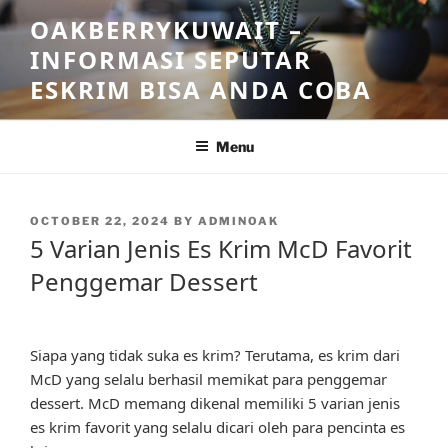
Skip
OAKBERRYKUWAIT –
to
INFORMASI SEPUTAR
content
ESKRIM BISA ANDA COBA
Menu
POSTED
OCTOBER 22, 2024
BY
ADMINOAK
ON
5 Varian Jenis Es Krim McD Favorit
Penggemar Dessert
Siapa yang tidak suka es krim? Terutama, es krim dari
McD yang selalu berhasil memikat para penggemar
dessert. McD memang dikenal memiliki 5 varian jenis
es krim favorit yang selalu dicari oleh para pencinta es