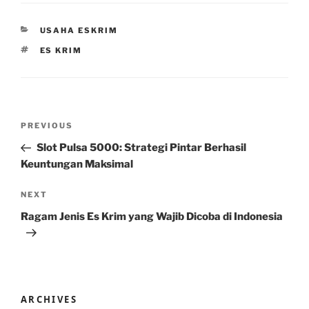
CATEGORIES
USAHA ESKRIM
TAGS
ES KRIM
Post
Previous
PREVIOUS
navigation
Post
Slot Pulsa 5000: Strategi Pintar Berhasil
Keuntungan Maksimal
Next
NEXT
Post
Ragam Jenis Es Krim yang Wajib Dicoba di Indonesia
ARCHIVES