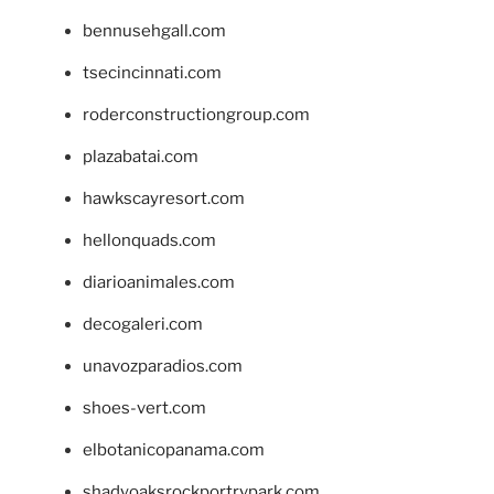
bennusehgall.com
tsecincinnati.com
roderconstructiongroup.com
plazabatai.com
hawkscayresort.com
hellonquads.com
diarioanimales.com
decogaleri.com
unavozparadios.com
shoes-vert.com
elbotanicopanama.com
shadyoaksrockportrvpark.com