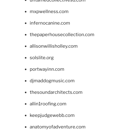
untamedcollectivesd.com
mxpwellness.com
infernocanine.com
thepaperhousecollection.com
allisonwillisholley.com
solslite.org
portwayinn.com
djmaddogmusic.com
thesoundarchitects.com
allin1roofing.com
keepjudgewebb.com
anatomyofadventure.com