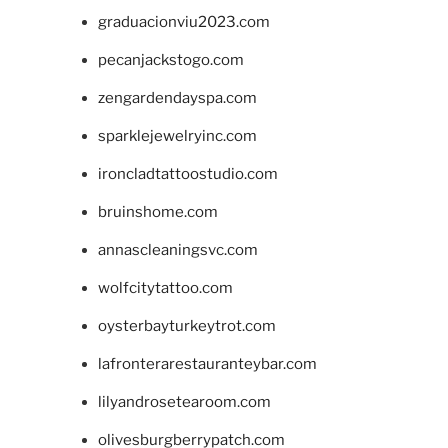
graduacionviu2023.com
pecanjackstogo.com
zengardendayspa.com
sparklejewelryinc.com
ironcladtattoostudio.com
bruinshome.com
annascleaningsvc.com
wolfcitytattoo.com
oysterbayturkeytrot.com
lafronterarestauranteybar.com
lilyandrosetearoom.com
olivesburgberrypatch.com