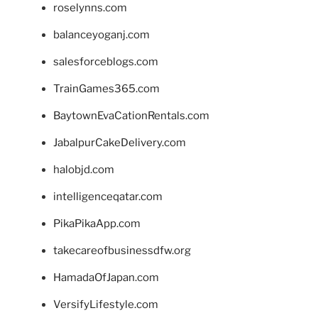
roselynns.com
balanceyoganj.com
salesforceblogs.com
TrainGames365.com
BaytownEvaCationRentals.com
JabalpurCakeDelivery.com
halobjd.com
intelligenceqatar.com
PikaPikaApp.com
takecareofbusinessdfw.org
HamadaOfJapan.com
VersifyLifestyle.com