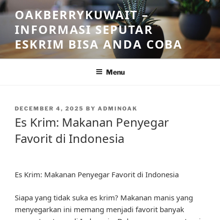
Skip
OAKBERRYKUWAIT –
to
INFORMASI SEPUTAR
content
ESKRIM BISA ANDA COBA
Menu
POSTED
DECEMBER 4, 2025
BY
ADMINOAK
ON
Es Krim: Makanan Penyegar
Favorit di Indonesia
Es Krim: Makanan Penyegar Favorit di Indonesia
Siapa yang tidak suka es krim? Makanan manis yang
menyegarkan ini memang menjadi favorit banyak