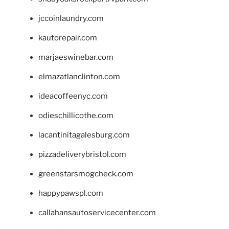
jccoinlaundry.com
kautorepair.com
marjaeswinebar.com
elmazatlanclinton.com
ideacoffeenyc.com
odieschillicothe.com
lacantinitagalesburg.com
pizzadeliverybristol.com
greenstarsmogcheck.com
happypawspl.com
callahansautoservicecenter.com