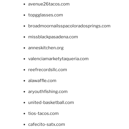
avenue26tacos.com
topgglasses.com
broadmoornailsspacoloradosprings.com
missblackpasadena.com
anneskitchen.org
valenciamarketytaqueria.com
reefrecordsllc.com
alawaffle.com
aryouthfishing.com
united-basketball.com
tios-tacos.com
cafecito-satx.com