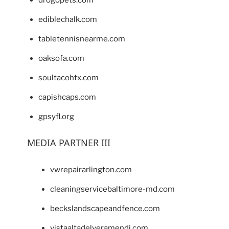
ediblechalk.com
tabletennisnearme.com
oaksofa.com
soultacohtx.com
capishcaps.com
gpsyfl.org
MEDIA PARTNER III
vwrepairarlington.com
cleaningservicebaltimore-md.com
beckslandscapeandfence.com
vistaaltadelveramendi.com