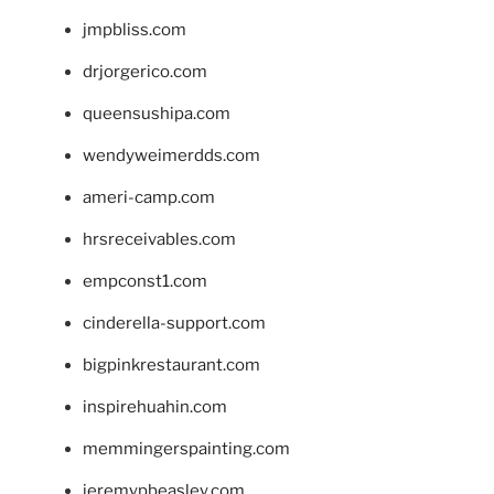
jmpbliss.com
drjorgerico.com
queensushipa.com
wendyweimerdds.com
ameri-camp.com
hrsreceivables.com
empconst1.com
cinderella-support.com
bigpinkrestaurant.com
inspirehuahin.com
memmingerspainting.com
jeremypbeasley.com