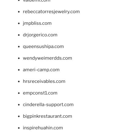
valueml.com
rebeccatorresjewelry.com
jmpbliss.com
drjorgerico.com
queensushipa.com
wendyweimerdds.com
ameri-camp.com
hrsreceivables.com
empconst1.com
cinderella-support.com
bigpinkrestaurant.com
inspirehuahin.com