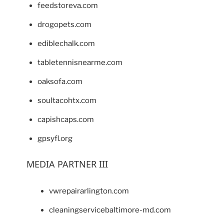
feedstoreva.com
drogopets.com
ediblechalk.com
tabletennisnearme.com
oaksofa.com
soultacohtx.com
capishcaps.com
gpsyfl.org
MEDIA PARTNER III
vwrepairarlington.com
cleaningservicebaltimore-md.com