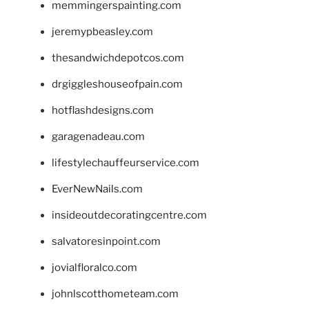
memmingerspainting.com
jeremypbeasley.com
thesandwichdepotcos.com
drgiggleshouseofpain.com
hotflashdesigns.com
garagenadeau.com
lifestylechauffeurservice.com
EverNewNails.com
insideoutdecoratingcentre.com
salvatoresinpoint.com
jovialfloralco.com
johnlscotthometeam.com