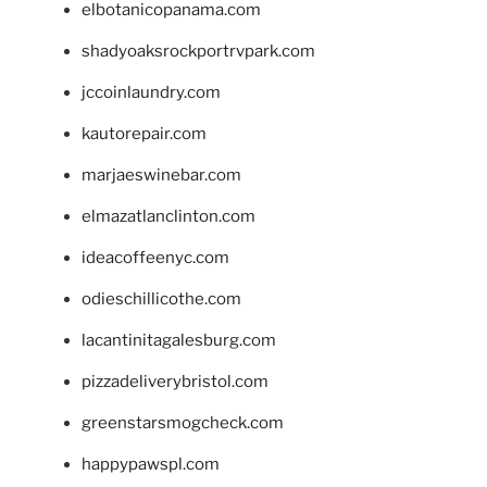
elbotanicopanama.com
shadyoaksrockportrvpark.com
jccoinlaundry.com
kautorepair.com
marjaeswinebar.com
elmazatlanclinton.com
ideacoffeenyc.com
odieschillicothe.com
lacantinitagalesburg.com
pizzadeliverybristol.com
greenstarsmogcheck.com
happypawspl.com