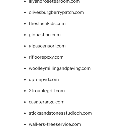
lilyandrosetearoom.com
olivesburgberrypatch.com
theslushkids.com
giobastian.com
glpascensori.com
rifloorepoxy.com
woolleymillingandpaving.com
uptonpvd.com
2troublegrill.com
casateranga.com
sticksandstonesstudiooh.com
walkers-treeservice.com