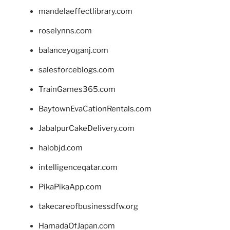
mandelaeffectlibrary.com
roselynns.com
balanceyoganj.com
salesforceblogs.com
TrainGames365.com
BaytownEvaCationRentals.com
JabalpurCakeDelivery.com
halobjd.com
intelligenceqatar.com
PikaPikaApp.com
takecareofbusinessdfw.org
HamadaOfJapan.com