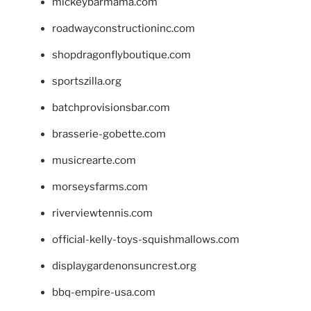
mickeybarmama.com
roadwayconstructioninc.com
shopdragonflyboutique.com
sportszilla.org
batchprovisionsbar.com
brasserie-gobette.com
musicrearte.com
morseysfarms.com
riverviewtennis.com
official-kelly-toys-squishmallows.com
displaygardenonsuncrest.org
bbq-empire-usa.com