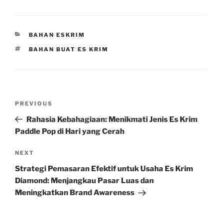
CATEGORIES
BAHAN ESKRIM
TAGS
BAHAN BUAT ES KRIM
Post
Previous
PREVIOUS
navigation
Post
Rahasia Kebahagiaan: Menikmati Jenis Es Krim
Paddle Pop di Hari yang Cerah
Next
NEXT
Post
Strategi Pemasaran Efektif untuk Usaha Es Krim
Diamond: Menjangkau Pasar Luas dan
Meningkatkan Brand Awareness