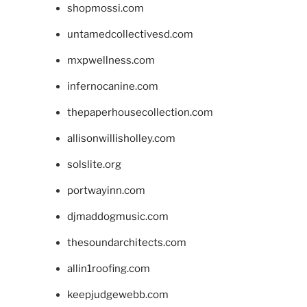
shopmossi.com
untamedcollectivesd.com
mxpwellness.com
infernocanine.com
thepaperhousecollection.com
allisonwillisholley.com
solslite.org
portwayinn.com
djmaddogmusic.com
thesoundarchitects.com
allin1roofing.com
keepjudgewebb.com