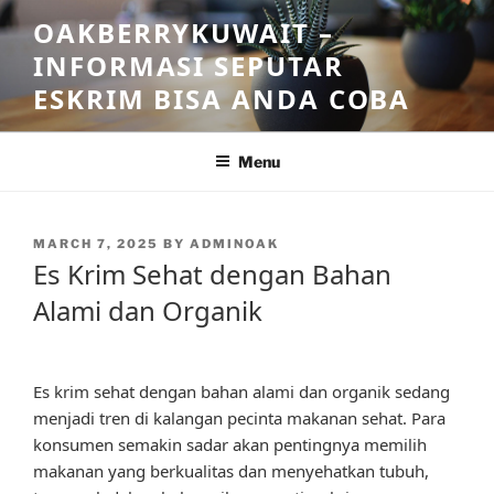
Skip
OAKBERRYKUWAIT –
to
INFORMASI SEPUTAR
content
ESKRIM BISA ANDA COBA
Menu
POSTED
MARCH 7, 2025
BY
ADMINOAK
ON
Es Krim Sehat dengan Bahan
Alami dan Organik
Es krim sehat dengan bahan alami dan organik sedang
menjadi tren di kalangan pecinta makanan sehat. Para
konsumen semakin sadar akan pentingnya memilih
makanan yang berkualitas dan menyehatkan tubuh,