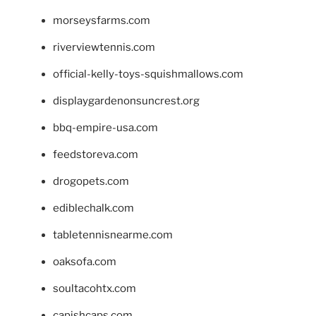
morseysfarms.com
riverviewtennis.com
official-kelly-toys-squishmallows.com
displaygardenonsuncrest.org
bbq-empire-usa.com
feedstoreva.com
drogopets.com
ediblechalk.com
tabletennisnearme.com
oaksofa.com
soultacohtx.com
capishcaps.com