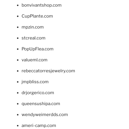
bonvivantshop.com
CupPlante.com
mpzin.com
stcreal.com
PopUpFlea.com
valueml.com
rebeccatorresjewelry.com
jmpbliss.com
drjorgerico.com
queensushipa.com
wendyweimerdds.com
ameri-camp.com