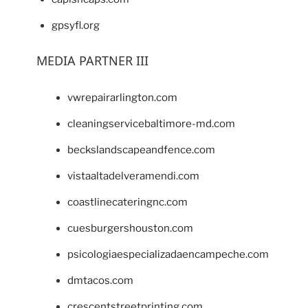
gpsyfl.org
MEDIA PARTNER III
vwrepairarlington.com
cleaningservicebaltimore-md.com
beckslandscapeandfence.com
vistaaltadelveramendi.com
coastlinecateringnc.com
cuesburgershouston.com
psicologiaespecializadaencampeche.com
dmtacos.com
crescentstreetprinting.com