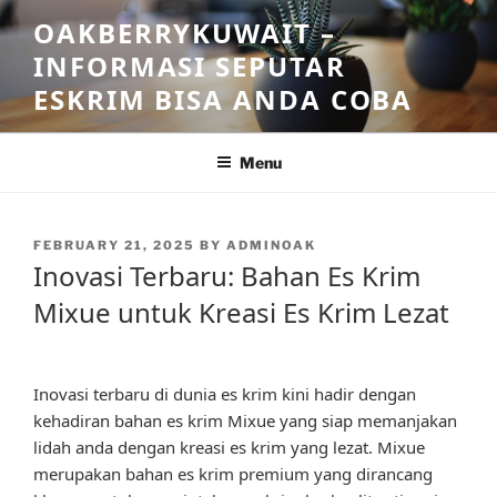
Skip
OAKBERRYKUWAIT –
to
INFORMASI SEPUTAR
content
ESKRIM BISA ANDA COBA
Menu
POSTED
FEBRUARY 21, 2025
BY
ADMINOAK
ON
Inovasi Terbaru: Bahan Es Krim
Mixue untuk Kreasi Es Krim Lezat
Inovasi terbaru di dunia es krim kini hadir dengan
kehadiran bahan es krim Mixue yang siap memanjakan
lidah anda dengan kreasi es krim yang lezat. Mixue
merupakan bahan es krim premium yang dirancang