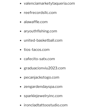
valenciamarketytaqueria.com
reefrecordsllc.com
alawaffle.com
aryouthfishing.com
united-basketball.com
tios-tacos.com
cafecito-satx.com
graduacionviu2023.com
pecanjackstogo.com
zengardendayspa.com
sparklejewelryinc.com
ironcladtattoostudio.com