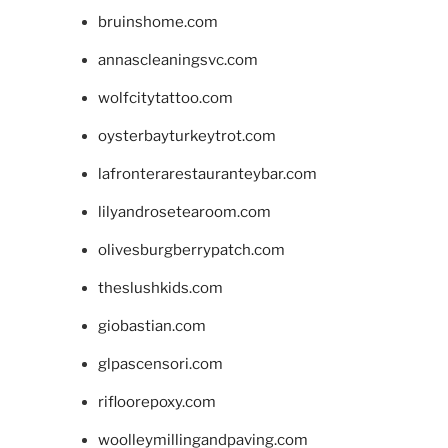
bruinshome.com
annascleaningsvc.com
wolfcitytattoo.com
oysterbayturkeytrot.com
lafronterarestauranteybar.com
lilyandrosetearoom.com
olivesburgberrypatch.com
theslushkids.com
giobastian.com
glpascensori.com
rifloorepoxy.com
woolleymillingandpaving.com