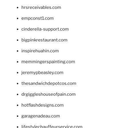
hrsreceivables.com
empconst1.com
cinderella-support.com
bigpinkrestaurant.com
inspirehuahin.com
memmingerspainting.com
jeremypbeasley.com
thesandwichdepotcos.com
drgiggleshouseofpain.com
hotflashdesigns.com
garagenadeau.com
lifestylechauffeurservice.com