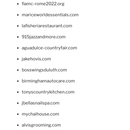
fiamc-rome2022.org
mariceworldessentials.com
lafisheriarestaurant.com
915jazzandmore.com
aguadulce-countryfair.com
jakehovis.com
bosswingsduluth.com
birminghamautocare.com
tonyscountrykitchen.com
jbellasnailspa.com
mychaihouse.com
alvisgrooming.com