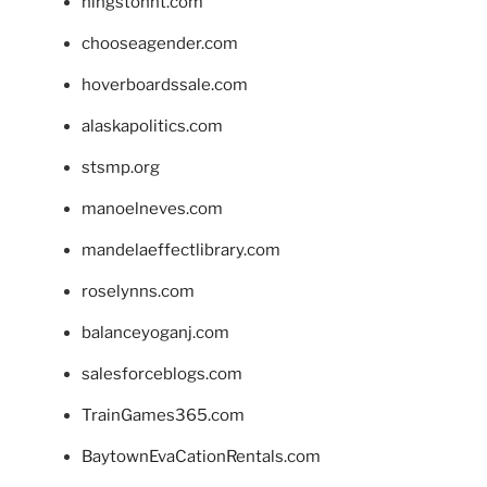
hingstonnt.com
chooseagender.com
hoverboardssale.com
alaskapolitics.com
stsmp.org
manoelneves.com
mandelaeffectlibrary.com
roselynns.com
balanceyoganj.com
salesforceblogs.com
TrainGames365.com
BaytownEvaCationRentals.com