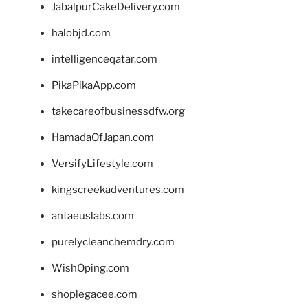
JabalpurCakeDelivery.com
halobjd.com
intelligenceqatar.com
PikaPikaApp.com
takecareofbusinessdfw.org
HamadaOfJapan.com
VersifyLifestyle.com
kingscreekadventures.com
antaeuslabs.com
purelycleanchemdry.com
WishOping.com
shoplegacee.com