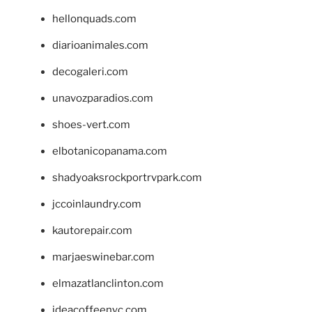
hellonquads.com
diarioanimales.com
decogaleri.com
unavozparadios.com
shoes-vert.com
elbotanicopanama.com
shadyoaksrockportrvpark.com
jccoinlaundry.com
kautorepair.com
marjaeswinebar.com
elmazatlanclinton.com
ideacoffeenyc.com