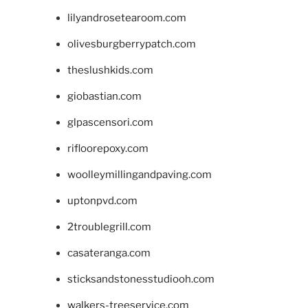
lilyandrosetearoom.com
olivesburgberrypatch.com
theslushkids.com
giobastian.com
glpascensori.com
rifloorepoxy.com
woolleymillingandpaving.com
uptonpvd.com
2troublegrill.com
casateranga.com
sticksandstonesstudiooh.com
walkers-treeservice.com