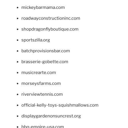
mickeybarmama.com
roadwayconstructioninc.com
shopdragonflyboutique.com
sportszilla.org
batchprovisionsbar.com
brasserie-gobette.com
musicrearte.com
morseysfarms.com
riverviewtennis.com
official-kelly-toys-squishmallows.com
displaygardenonsuncrest.org
bbq-empire-usa.com