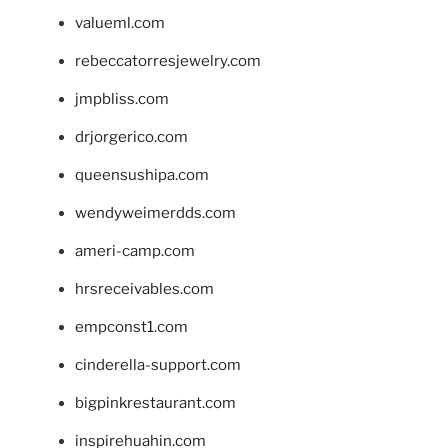
valueml.com
rebeccatorresjewelry.com
jmpbliss.com
drjorgerico.com
queensushipa.com
wendyweimerdds.com
ameri-camp.com
hrsreceivables.com
empconst1.com
cinderella-support.com
bigpinkrestaurant.com
inspirehuahin.com