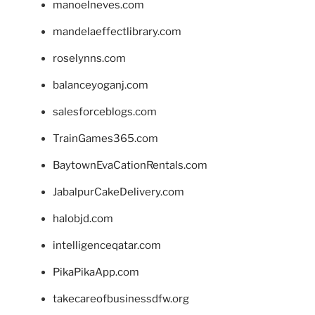
manoelneves.com
mandelaeffectlibrary.com
roselynns.com
balanceyoganj.com
salesforceblogs.com
TrainGames365.com
BaytownEvaCationRentals.com
JabalpurCakeDelivery.com
halobjd.com
intelligenceqatar.com
PikaPikaApp.com
takecareofbusinessdfw.org