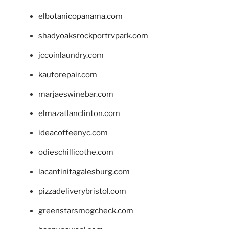
elbotanicopanama.com
shadyoaksrockportrvpark.com
jccoinlaundry.com
kautorepair.com
marjaeswinebar.com
elmazatlanclinton.com
ideacoffeenyc.com
odieschillicothe.com
lacantinitagalesburg.com
pizzadeliverybristol.com
greenstarsmogcheck.com