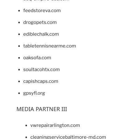
feedstoreva.com
drogopets.com
ediblechalk.com
tabletennisnearme.com
oaksofa.com
soultacohtx.com
capishcaps.com
gpsyfl.org
MEDIA PARTNER III
vwrepairarlington.com
cleaningservicebaltimore-md.com