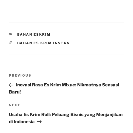
CATEGORIES
BAHAN ESKRIM
TAGS
BAHAN ES KRIM INSTAN
Post
Previous
PREVIOUS
navigation
Post
Inovasi Rasa Es Krim Mixue: Nikmatnya Sensasi
Baru!
Next
NEXT
Post
Usaha Es Krim Roll: Peluang Bisnis yang Menjanjikan
di Indonesia