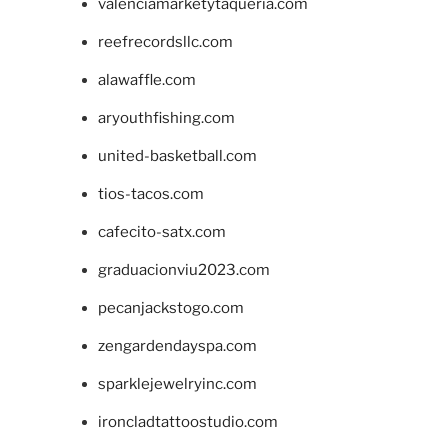
valenciamarketytaqueria.com
reefrecordsllc.com
alawaffle.com
aryouthfishing.com
united-basketball.com
tios-tacos.com
cafecito-satx.com
graduacionviu2023.com
pecanjackstogo.com
zengardendayspa.com
sparklejewelryinc.com
ironcladtattoostudio.com