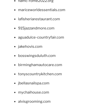
fiamc-rome2022.org
mariceworldessentials.com
lafisheriarestaurant.com
915jazzandmore.com
aguadulce-countryfair.com
jakehovis.com
bosswingsduluth.com
birminghamautocare.com
tonyscountrykitchen.com
jbellasnailspa.com
mychaihouse.com
alvisgrooming.com