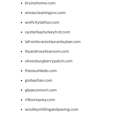
bruinshome.com
annascleaningsvc.com
wolfcitytattoo.com
oysterbayturkeytrot.com
lafronterarestauranteybar.com
lilyandrosetearoom.com
olivesburgberrypatch.com
theslushkids.com
giobastian.com
glpascensori.com
rifloorepoxy.com
woolleymillingandpaving.com