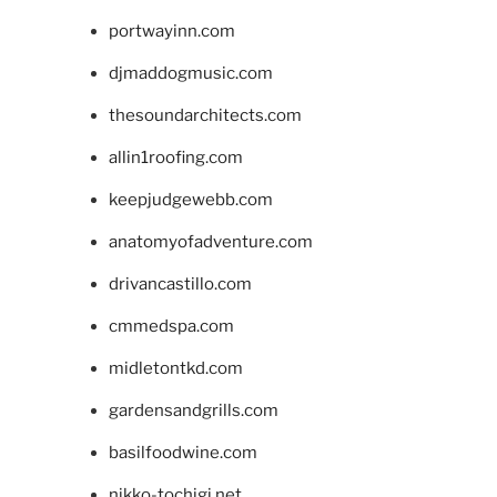
portwayinn.com
djmaddogmusic.com
thesoundarchitects.com
allin1roofing.com
keepjudgewebb.com
anatomyofadventure.com
drivancastillo.com
cmmedspa.com
midletontkd.com
gardensandgrills.com
basilfoodwine.com
nikko-tochigi.net