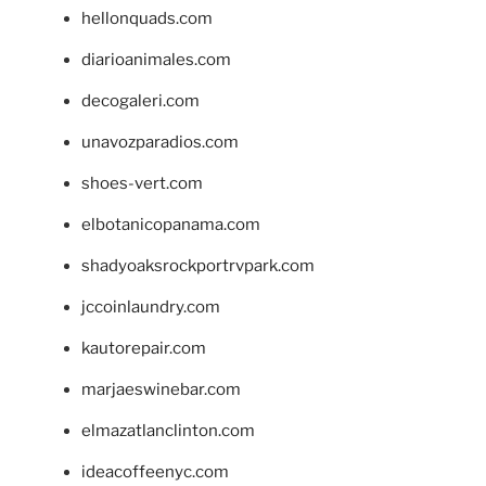
hellonquads.com
diarioanimales.com
decogaleri.com
unavozparadios.com
shoes-vert.com
elbotanicopanama.com
shadyoaksrockportrvpark.com
jccoinlaundry.com
kautorepair.com
marjaeswinebar.com
elmazatlanclinton.com
ideacoffeenyc.com