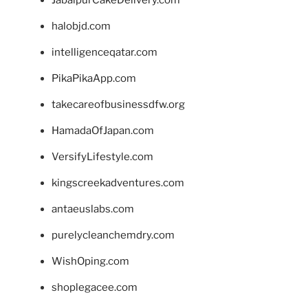
JabalpurCakeDelivery.com
halobjd.com
intelligenceqatar.com
PikaPikaApp.com
takecareofbusinessdfw.org
HamadaOfJapan.com
VersifyLifestyle.com
kingscreekadventures.com
antaeuslabs.com
purelycleanchemdry.com
WishOping.com
shoplegacee.com