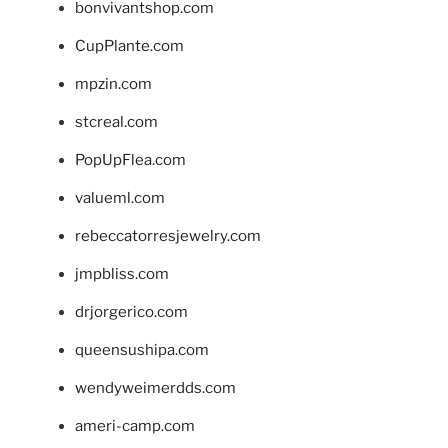
bonvivantshop.com
CupPlante.com
mpzin.com
stcreal.com
PopUpFlea.com
valueml.com
rebeccatorresjewelry.com
jmpbliss.com
drjorgerico.com
queensushipa.com
wendyweimerdds.com
ameri-camp.com