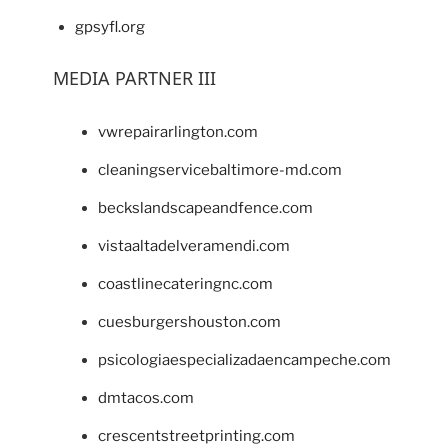
gpsyfl.org
MEDIA PARTNER III
vwrepairarlington.com
cleaningservicebaltimore-md.com
beckslandscapeandfence.com
vistaaltadelveramendi.com
coastlinecateringnc.com
cuesburgershouston.com
psicologiaespecializadaencampeche.com
dmtacos.com
crescentstreetprinting.com