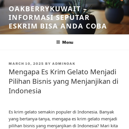
Skip
OAKBERRYKUWAIT –
to
INFORMASI SEPUTAR
content
ESKRIM BISA ANDA COBA
Menu
POSTED
MARCH 10, 2025
BY
ADMINOAK
ON
Mengapa Es Krim Gelato Menjadi
Pilihan Bisnis yang Menjanjikan di
Indonesia
Es krim gelato semakin populer di Indonesia. Banyak
yang bertanya-tanya, mengapa es krim gelato menjadi
pilihan bisnis yang menjanjikan di Indonesia? Mari kita