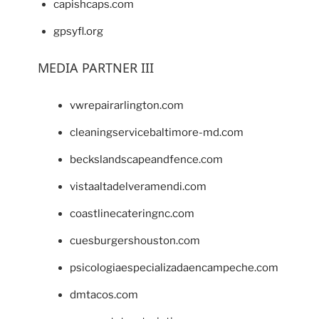
capishcaps.com
gpsyfl.org
MEDIA PARTNER III
vwrepairarlington.com
cleaningservicebaltimore-md.com
beckslandscapeandfence.com
vistaaltadelveramendi.com
coastlinecateringnc.com
cuesburgershouston.com
psicologiaespecializadaencampeche.com
dmtacos.com