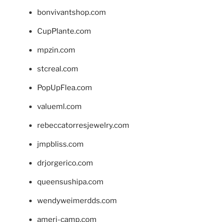
bonvivantshop.com
CupPlante.com
mpzin.com
stcreal.com
PopUpFlea.com
valueml.com
rebeccatorresjewelry.com
jmpbliss.com
drjorgerico.com
queensushipa.com
wendyweimerdds.com
ameri-camp.com