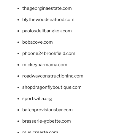
thegeorginaestate.com
blythewoodseafood.com
paolosdelibangkok.com
bobacove.com
phoone24brookfield.com
mickeybarmama.com
roadwayconstructioninc.com
shopdragonflyboutique.com
sportszilla.org
batchprovisionsbar.com
brasserie-gobette.com
musicrearte.com