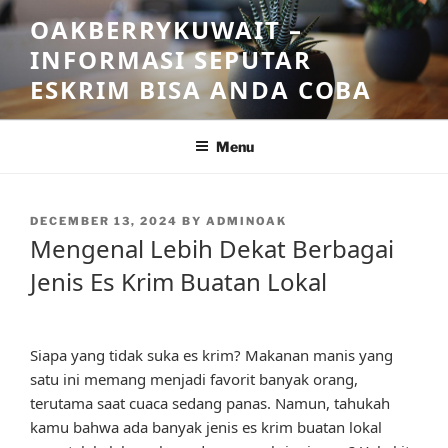
Skip
OAKBERRYKUWAIT –
to
INFORMASI SEPUTAR
content
ESKRIM BISA ANDA COBA
Menu
POSTED
DECEMBER 13, 2024
BY
ADMINOAK
ON
Mengenal Lebih Dekat Berbagai
Jenis Es Krim Buatan Lokal
Siapa yang tidak suka es krim? Makanan manis yang
satu ini memang menjadi favorit banyak orang,
terutama saat cuaca sedang panas. Namun, tahukah
kamu bahwa ada banyak jenis es krim buatan lokal