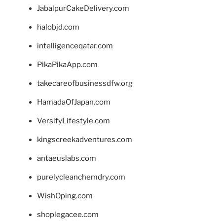
JabalpurCakeDelivery.com
halobjd.com
intelligenceqatar.com
PikaPikaApp.com
takecareofbusinessdfw.org
HamadaOfJapan.com
VersifyLifestyle.com
kingscreekadventures.com
antaeuslabs.com
purelycleanchemdry.com
WishOping.com
shoplegacee.com