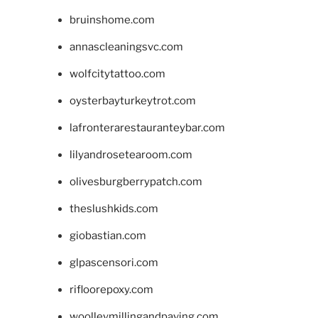
bruinshome.com
annascleaningsvc.com
wolfcitytattoo.com
oysterbayturkeytrot.com
lafronterarestauranteybar.com
lilyandrosetearoom.com
olivesburgberrypatch.com
theslushkids.com
giobastian.com
glpascensori.com
rifloorepoxy.com
woolleymillingandpaving.com