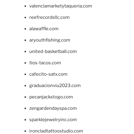
valenciamarketytaqueria.com
reefrecordsllc.com
alawaffle.com
aryouthfishing.com
united-basketball.com
tios-tacos.com
cafecito-satx.com
graduacionviu2023.com
pecanjackstogo.com
zengardendayspa.com
sparklejewelryinc.com
ironcladtattoostudio.com