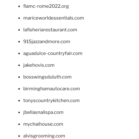
fiamc-rome2022.org
mariceworldessentials.com
lafisheriarestaurant.com
915jazzandmore.com
aguadulce-countryfair.com
jakehovis.com
bosswingsduluth.com
birminghamautocare.com
tonyscountrykitchen.com
jbellasnailspa.com
mychaihouse.com
alvisgrooming.com