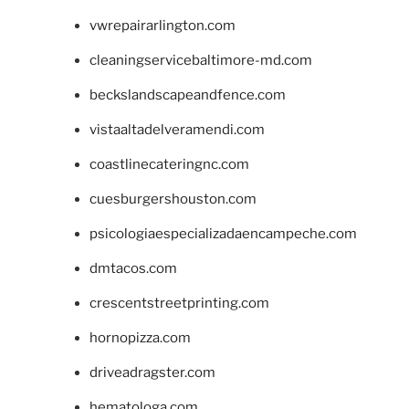
vwrepairarlington.com
cleaningservicebaltimore-md.com
beckslandscapeandfence.com
vistaaltadelveramendi.com
coastlinecateringnc.com
cuesburgershouston.com
psicologiaespecializadaencampeche.com
dmtacos.com
crescentstreetprinting.com
hornopizza.com
driveadragster.com
hematologa.com