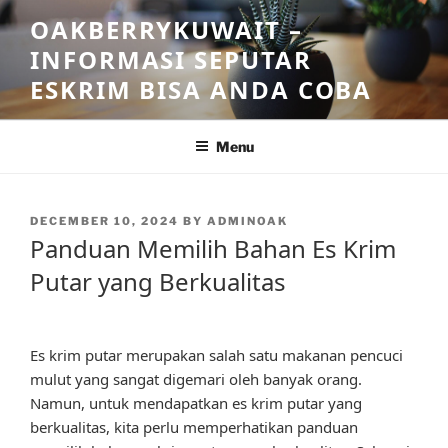
Skip
OAKBERRYKUWAIT –
to
INFORMASI SEPUTAR
content
ESKRIM BISA ANDA COBA
Menu
POSTED
DECEMBER 10, 2024
BY
ADMINOAK
ON
Panduan Memilih Bahan Es Krim
Putar yang Berkualitas
Es krim putar merupakan salah satu makanan pencuci
mulut yang sangat digemari oleh banyak orang.
Namun, untuk mendapatkan es krim putar yang
berkualitas, kita perlu memperhatikan panduan