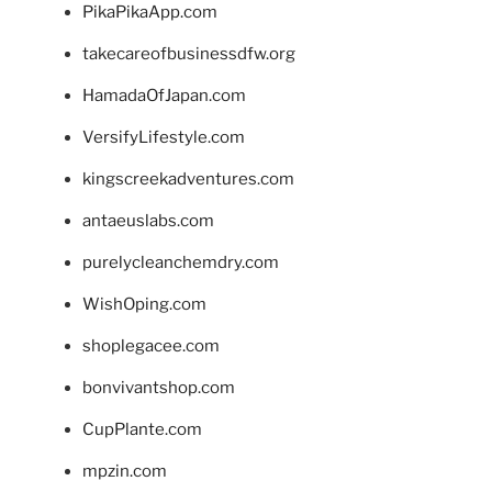
PikaPikaApp.com
takecareofbusinessdfw.org
HamadaOfJapan.com
VersifyLifestyle.com
kingscreekadventures.com
antaeuslabs.com
purelycleanchemdry.com
WishOping.com
shoplegacee.com
bonvivantshop.com
CupPlante.com
mpzin.com