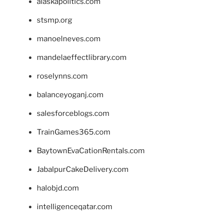
alaskapolitics.com
stsmp.org
manoelneves.com
mandelaeffectlibrary.com
roselynns.com
balanceyoganj.com
salesforceblogs.com
TrainGames365.com
BaytownEvaCationRentals.com
JabalpurCakeDelivery.com
halobjd.com
intelligenceqatar.com