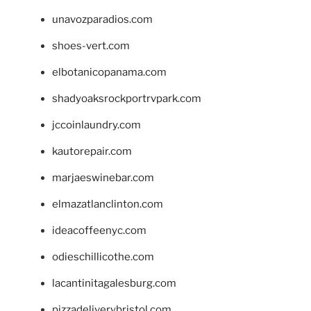
unavozparadios.com
shoes-vert.com
elbotanicopanama.com
shadyoaksrockportrvpark.com
jccoinlaundry.com
kautorepair.com
marjaeswinebar.com
elmazatlanclinton.com
ideacoffeenyc.com
odieschillicothe.com
lacantinitagalesburg.com
pizzadeliverybristol.com