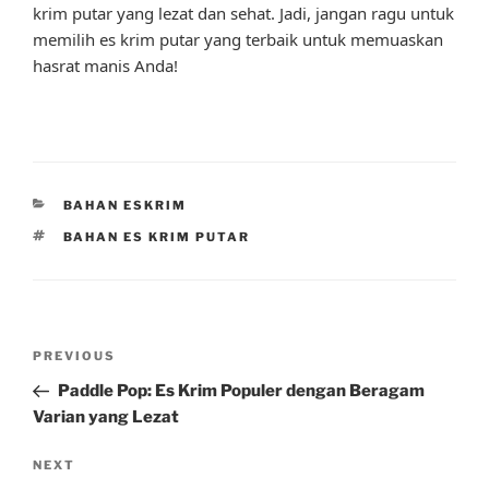
krim putar yang lezat dan sehat. Jadi, jangan ragu untuk
memilih es krim putar yang terbaik untuk memuaskan
hasrat manis Anda!
CATEGORIES
BAHAN ESKRIM
TAGS
BAHAN ES KRIM PUTAR
Post
Previous
PREVIOUS
navigation
Post
Paddle Pop: Es Krim Populer dengan Beragam
Varian yang Lezat
Next
NEXT