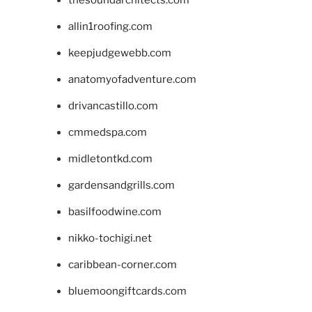
thesoundarchitects.com
allin1roofing.com
keepjudgewebb.com
anatomyofadventure.com
drivancastillo.com
cmmedspa.com
midletontkd.com
gardensandgrills.com
basilfoodwine.com
nikko-tochigi.net
caribbean-corner.com
bluemoongiftcards.com