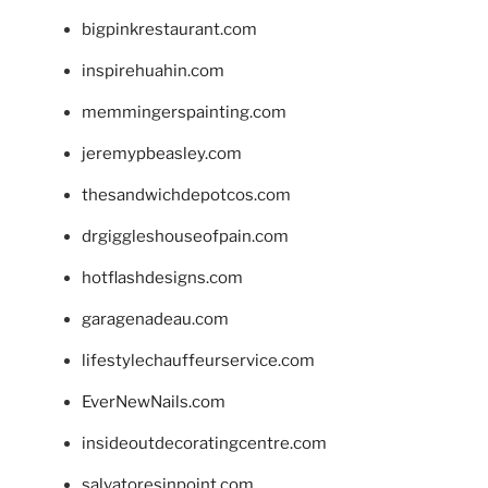
bigpinkrestaurant.com
inspirehuahin.com
memmingerspainting.com
jeremypbeasley.com
thesandwichdepotcos.com
drgiggleshouseofpain.com
hotflashdesigns.com
garagenadeau.com
lifestylechauffeurservice.com
EverNewNails.com
insideoutdecoratingcentre.com
salvatoresinpoint.com