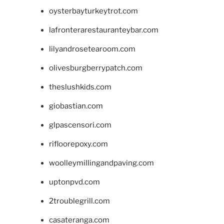
oysterbayturkeytrot.com
lafronterarestauranteybar.com
lilyandrosetearoom.com
olivesburgberrypatch.com
theslushkids.com
giobastian.com
glpascensori.com
rifloorepoxy.com
woolleymillingandpaving.com
uptonpvd.com
2troublegrill.com
casateranga.com