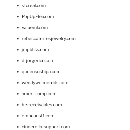
stcreal.com
PopUpFlea.com
valueml.com
rebeccatorresjewelry.com
jmpbliss.com
drjorgerico.com
queensushipa.com
wendyweimerdds.com
ameri-camp.com
hrsreceivables.com
empconst1.com
cinderella-support.com