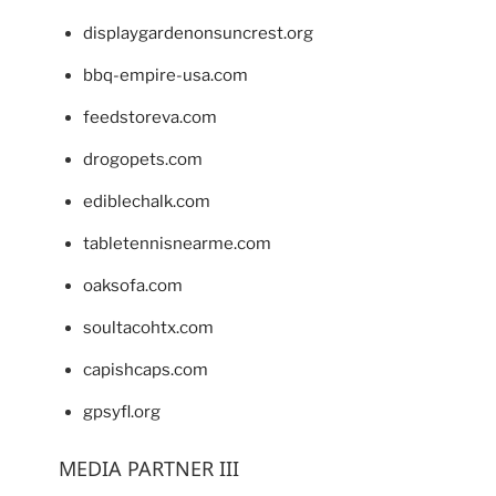
displaygardenonsuncrest.org
bbq-empire-usa.com
feedstoreva.com
drogopets.com
ediblechalk.com
tabletennisnearme.com
oaksofa.com
soultacohtx.com
capishcaps.com
gpsyfl.org
MEDIA PARTNER III