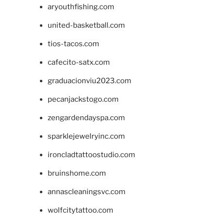
aryouthfishing.com
united-basketball.com
tios-tacos.com
cafecito-satx.com
graduacionviu2023.com
pecanjackstogo.com
zengardendayspa.com
sparklejewelryinc.com
ironcladtattoostudio.com
bruinshome.com
annascleaningsvc.com
wolfcitytattoo.com