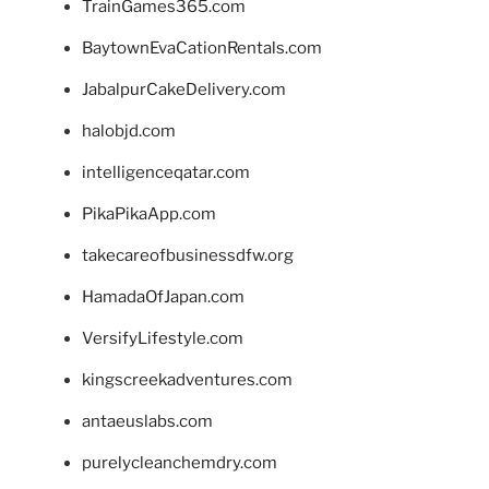
TrainGames365.com
BaytownEvaCationRentals.com
JabalpurCakeDelivery.com
halobjd.com
intelligenceqatar.com
PikaPikaApp.com
takecareofbusinessdfw.org
HamadaOfJapan.com
VersifyLifestyle.com
kingscreekadventures.com
antaeuslabs.com
purelycleanchemdry.com