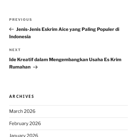
Post
Previous
PREVIOUS
navigation
Post
Jenis-Jenis Eskrim Aice yang Paling Populer di
Indonesia
Next
NEXT
Post
Ide Kreatif dalam Mengembangkan Usaha Es Krim
Rumahan
ARCHIVES
March 2026
February 2026
January 2026