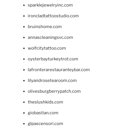
sparklejewelryinc.com
ironcladtattoostudio.com
bruinshome.com
annascleaningsvc.com
wolfcitytattoo.com
oysterbayturkeytrot.com
lafronterarestauranteybar.com
lilyandrosetearoom.com
olivesburgberrypatch.com
theslushkids.com
giobastian.com
glpascensori.com