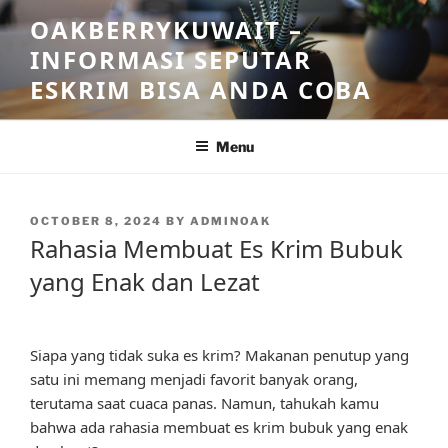
Skip
OAKBERRYKUWAIT –
to
INFORMASI SEPUTAR
content
ESKRIM BISA ANDA COBA
Menu
POSTED
OCTOBER 8, 2024
BY
ADMINOAK
ON
Rahasia Membuat Es Krim Bubuk
yang Enak dan Lezat
Siapa yang tidak suka es krim? Makanan penutup yang
satu ini memang menjadi favorit banyak orang,
terutama saat cuaca panas. Namun, tahukah kamu
bahwa ada rahasia membuat es krim bubuk yang enak