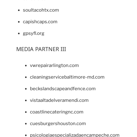
soultacohtx.com
capishcaps.com
gpsyfl.org
MEDIA PARTNER III
vwrepairarlington.com
cleaningservicebaltimore-md.com
beckslandscapeandfence.com
vistaaltadelveramendi.com
coastlinecateringnc.com
cuesburgershouston.com
psicologiaespecializadaencampeche.com