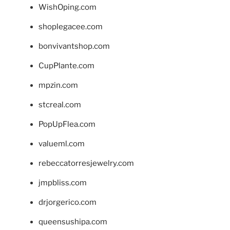
WishOping.com
shoplegacee.com
bonvivantshop.com
CupPlante.com
mpzin.com
stcreal.com
PopUpFlea.com
valueml.com
rebeccatorresjewelry.com
jmpbliss.com
drjorgerico.com
queensushipa.com