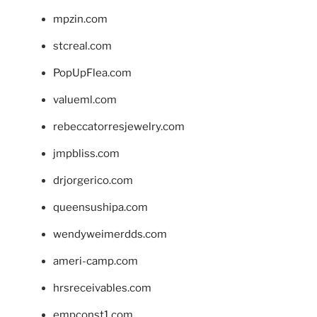
mpzin.com
stcreal.com
PopUpFlea.com
valueml.com
rebeccatorresjewelry.com
jmpbliss.com
drjorgerico.com
queensushipa.com
wendyweimerdds.com
ameri-camp.com
hrsreceivables.com
empconst1.com