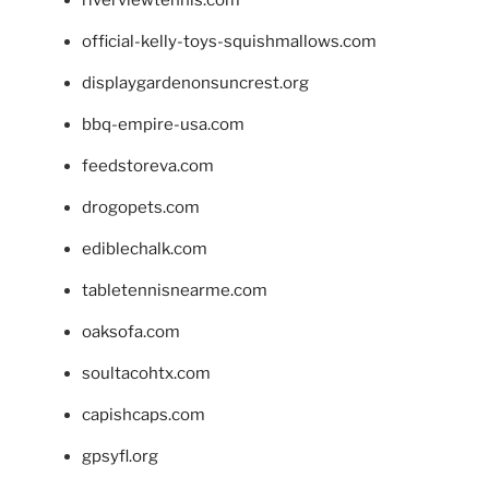
riverviewtennis.com
official-kelly-toys-squishmallows.com
displaygardenonsuncrest.org
bbq-empire-usa.com
feedstoreva.com
drogopets.com
ediblechalk.com
tabletennisnearme.com
oaksofa.com
soultacohtx.com
capishcaps.com
gpsyfl.org