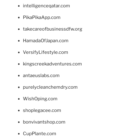
intelligenceqatar.com
PikaPikaApp.com
takecareofbusinessdfw.org
HamadaOfJapan.com
VersifyLifestyle.com
kingscreekadventures.com
antaeuslabs.com
purelycleanchemdry.com
WishOping.com
shoplegacee.com
bonvivantshop.com
CupPlante.com