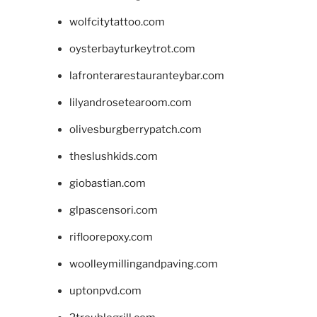
wolfcitytattoo.com
oysterbayturkeytrot.com
lafronterarestauranteybar.com
lilyandrosetearoom.com
olivesburgberrypatch.com
theslushkids.com
giobastian.com
glpascensori.com
rifloorepoxy.com
woolleymillingandpaving.com
uptonpvd.com