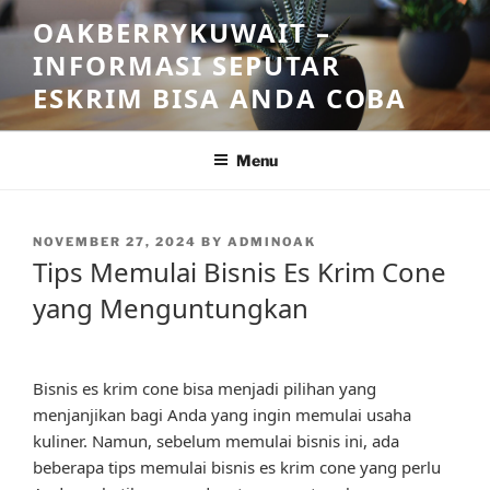
Skip
OAKBERRYKUWAIT –
to
INFORMASI SEPUTAR
content
ESKRIM BISA ANDA COBA
Menu
POSTED
NOVEMBER 27, 2024
BY
ADMINOAK
ON
Tips Memulai Bisnis Es Krim Cone
yang Menguntungkan
Bisnis es krim cone bisa menjadi pilihan yang
menjanjikan bagi Anda yang ingin memulai usaha
kuliner. Namun, sebelum memulai bisnis ini, ada
beberapa tips memulai bisnis es krim cone yang perlu