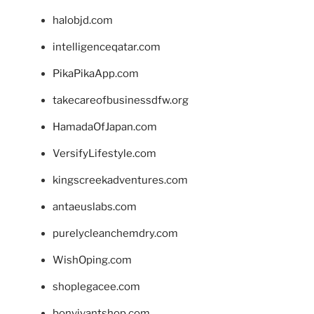
halobjd.com
intelligenceqatar.com
PikaPikaApp.com
takecareofbusinessdfw.org
HamadaOfJapan.com
VersifyLifestyle.com
kingscreekadventures.com
antaeuslabs.com
purelycleanchemdry.com
WishOping.com
shoplegacee.com
bonvivantshop.com