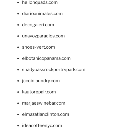
hellonquads.com
diarioanimales.com
decogaleri.com
unavozparadios.com
shoes-vert.com
elbotanicopanama.com
shadyoaksrockportrvpark.com
jccoinlaundry.com
kautorepair.com
marjaeswinebar.com
elmazatlanclinton.com
ideacoffeenyc.com