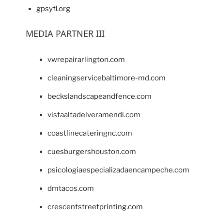
gpsyfl.org
MEDIA PARTNER III
vwrepairarlington.com
cleaningservicebaltimore-md.com
beckslandscapeandfence.com
vistaaltadelveramendi.com
coastlinecateringnc.com
cuesburgershouston.com
psicologiaespecializadaencampeche.com
dmtacos.com
crescentstreetprinting.com