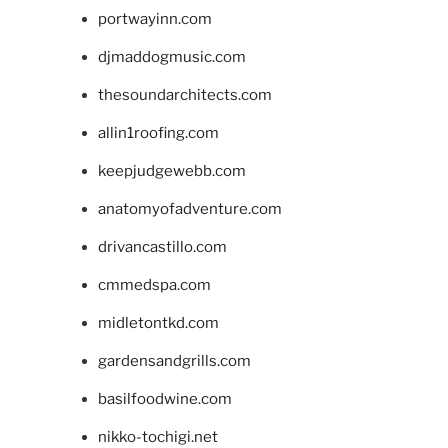
portwayinn.com
djmaddogmusic.com
thesoundarchitects.com
allin1roofing.com
keepjudgewebb.com
anatomyofadventure.com
drivancastillo.com
cmmedspa.com
midletontkd.com
gardensandgrills.com
basilfoodwine.com
nikko-tochigi.net