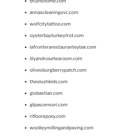
bruinshome.com
annascleaningsvc.com
wolfcitytattoo.com
oysterbayturkeytrot.com
lafronterarestauranteybar.com
lilyandrosetearoom.com
olivesburgberrypatch.com
theslushkids.com
giobastian.com
glpascensori.com
rifloorepoxy.com
woolleymillingandpaving.com