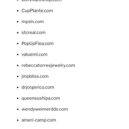
CupPlante.com
mpzin.com
stcreal.com
PopUpFlea.com
valueml.com
rebeccatorresjewelry.com
jmpbliss.com
drjorgerico.com
queensushipa.com
wendyweimerdds.com
ameri-camp.com