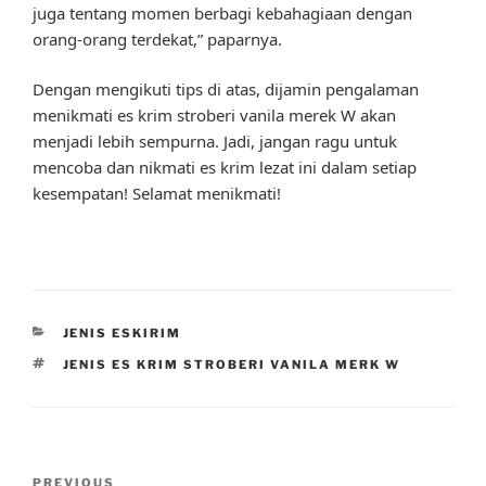
juga tentang momen berbagi kebahagiaan dengan
orang-orang terdekat,” paparnya.
Dengan mengikuti tips di atas, dijamin pengalaman
menikmati es krim stroberi vanila merek W akan
menjadi lebih sempurna. Jadi, jangan ragu untuk
mencoba dan nikmati es krim lezat ini dalam setiap
kesempatan! Selamat menikmati!
CATEGORIES
JENIS ESKIRIM
TAGS
JENIS ES KRIM STROBERI VANILA MERK W
Post
Previous
PREVIOUS