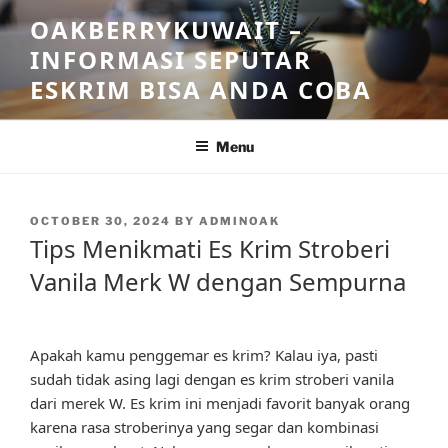
Skip
OAKBERRYKUWAIT –
to
INFORMASI SEPUTAR
content
ESKRIM BISA ANDA COBA
Menu
POSTED
OCTOBER 30, 2024
BY
ADMINOAK
ON
Tips Menikmati Es Krim Stroberi
Vanila Merk W dengan Sempurna
Apakah kamu penggemar es krim? Kalau iya, pasti
sudah tidak asing lagi dengan es krim stroberi vanila
dari merek W. Es krim ini menjadi favorit banyak orang
karena rasa stroberinya yang segar dan kombinasi