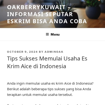
Skip
OAKBERRYKUWAIT –
to
INFORMASI SEPUTAR
content
ESKRIM BISA ANDA COBA
Menu
POSTED
OCTOBER 9, 2024
BY
ADMINOAK
ON
Tips Sukses Memulai Usaha Es
Krim Aice di Indonesia
Anda ingin memulai usaha es krim Aice di Indonesia?
Berikut adalah beberapa tips sukses yang bisa Anda
terapkan untuk memulai usaha tersebut.