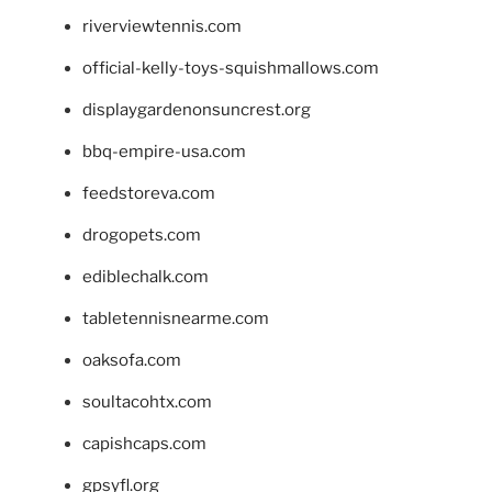
riverviewtennis.com
official-kelly-toys-squishmallows.com
displaygardenonsuncrest.org
bbq-empire-usa.com
feedstoreva.com
drogopets.com
ediblechalk.com
tabletennisnearme.com
oaksofa.com
soultacohtx.com
capishcaps.com
gpsyfl.org