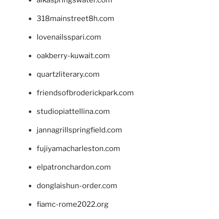
alkaspringswater.com
318mainstreet8h.com
lovenailsspari.com
oakberry-kuwait.com
quartzliterary.com
friendsofbroderickpark.com
studiopiattellina.com
jannagrillspringfield.com
fujiyamacharleston.com
elpatronchardon.com
donglaishun-order.com
fiamc-rome2022.org