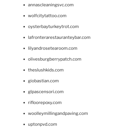
annascleaningsvc.com
wolfcitytattoo.com
oysterbayturkeytrot.com
lafronterarestauranteybar.com
lilyandrosetearoom.com
olivesburgberrypatch.com
theslushkids.com
giobastian.com
glpascensori.com
rifloorepoxy.com
woolleymillingandpaving.com
uptonpvd.com