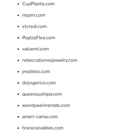
CupPlante.com
mpzin.com
stcreal.com
PopUpFlea.com
valueml.com
rebeccatorresjewelry.com
jmpbliss.com
drjorgerico.com
queensushipa.com
wendyweimerdds.com
ameri-camp.com
hrsreceivables.com