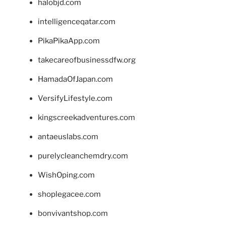
halobjd.com
intelligenceqatar.com
PikaPikaApp.com
takecareofbusinessdfw.org
HamadaOfJapan.com
VersifyLifestyle.com
kingscreekadventures.com
antaeuslabs.com
purelycleanchemdry.com
WishOping.com
shoplegacee.com
bonvivantshop.com