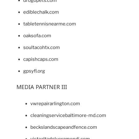
drogopets.com
ediblechalk.com
tabletennisnearme.com
oaksofa.com
soultacohtx.com
capishcaps.com
gpsyfl.org
MEDIA PARTNER III
vwrepairarlington.com
cleaningservicebaltimore-md.com
beckslandscapeandfence.com
vistaaltadelveramendi.com