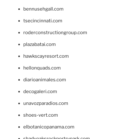
bennusehgall.com
tsecincinnati.com
roderconstructiongroup.com
plazabatai.com
hawkscayresort.com
hellonquads.com
diarioanimales.com
decogaleri.com
unavozparadios.com
shoes-vert.com
elbotanicopanama.com
shadyoaksrockportrvpark.com