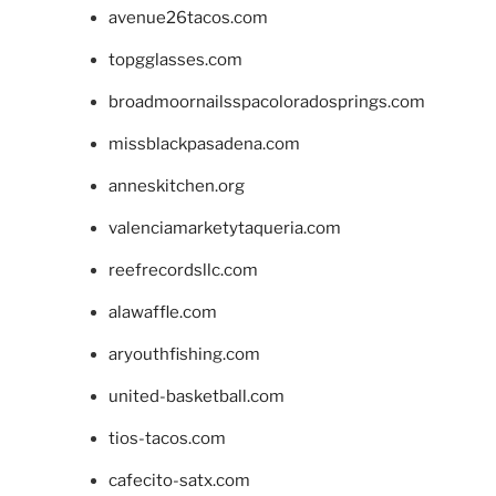
avenue26tacos.com
topgglasses.com
broadmoornailsspacoloradosprings.com
missblackpasadena.com
anneskitchen.org
valenciamarketytaqueria.com
reefrecordsllc.com
alawaffle.com
aryouthfishing.com
united-basketball.com
tios-tacos.com
cafecito-satx.com