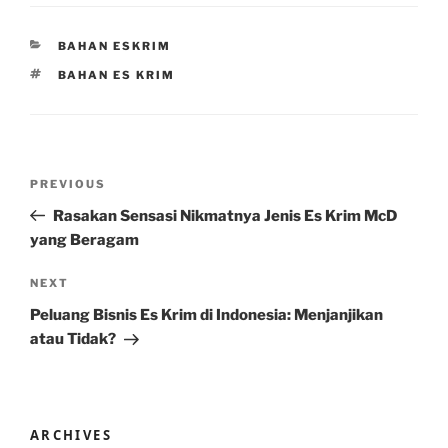
CATEGORIES
BAHAN ESKRIM
TAGS
BAHAN ES KRIM
Post
Previous
PREVIOUS
navigation
Post
Rasakan Sensasi Nikmatnya Jenis Es Krim McD
yang Beragam
Next
NEXT
Post
Peluang Bisnis Es Krim di Indonesia: Menjanjikan
atau Tidak?
ARCHIVES