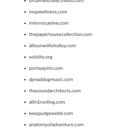
untamedcollectivesd.com
mxpwellness.com
infernocanine.com
thepaperhousecollection.com
allisonwillisholley.com
solslite.org
portwayinn.com
djmaddogmusic.com
thesoundarchitects.com
allin1roofing.com
keepjudgewebb.com
anatomyofadventure.com