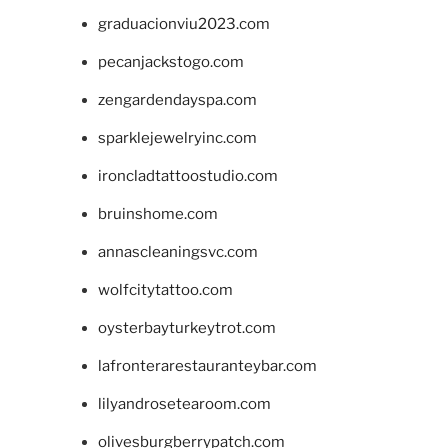
graduacionviu2023.com
pecanjackstogo.com
zengardendayspa.com
sparklejewelryinc.com
ironcladtattoostudio.com
bruinshome.com
annascleaningsvc.com
wolfcitytattoo.com
oysterbayturkeytrot.com
lafronterarestauranteybar.com
lilyandrosetearoom.com
olivesburgberrypatch.com