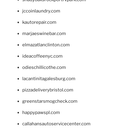
jccoinlaundry.com
kautorepair.com
marjaeswinebar.com
elmazatlanclinton.com
ideacoffeenyc.com
odieschillicothe.com
lacantinitagalesburg.com
pizzadeliverybristol.com
greenstarsmogcheck.com
happypawspl.com
callahansautoservicecenter.com