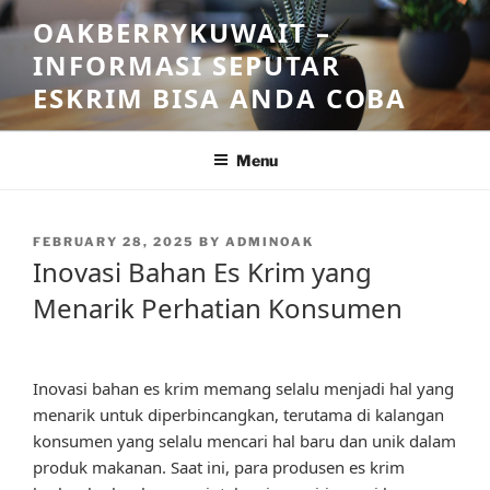
Skip
OAKBERRYKUWAIT –
to
INFORMASI SEPUTAR
content
ESKRIM BISA ANDA COBA
Menu
POSTED
FEBRUARY 28, 2025
BY
ADMINOAK
ON
Inovasi Bahan Es Krim yang
Menarik Perhatian Konsumen
Inovasi bahan es krim memang selalu menjadi hal yang
menarik untuk diperbincangkan, terutama di kalangan
konsumen yang selalu mencari hal baru dan unik dalam
produk makanan. Saat ini, para produsen es krim