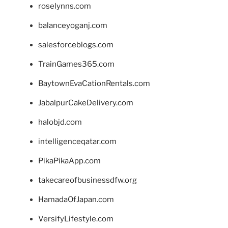
roselynns.com
balanceyoganj.com
salesforceblogs.com
TrainGames365.com
BaytownEvaCationRentals.com
JabalpurCakeDelivery.com
halobjd.com
intelligenceqatar.com
PikaPikaApp.com
takecareofbusinessdfw.org
HamadaOfJapan.com
VersifyLifestyle.com