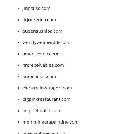
jmpbliss.com
drjorgerico.com
queensushipa.com
wendyweimerdds.com
ameri-camp.com
hrsreceivables.com
empconst1.com
cinderella-support.com
bigpinkrestaurant.com
inspirehuahin.com
memmingerspainting.com
jeremypbeasley.com