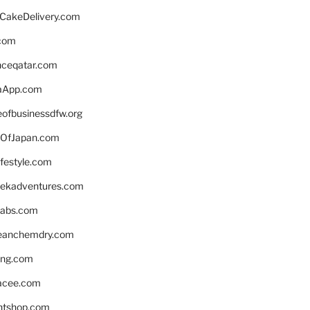
rCakeDelivery.com
.com
enceqatar.com
aApp.com
eofbusinessdfw.org
OfJapan.com
ifestyle.com
eekadventures.com
labs.com
leanchemdry.com
ing.com
acee.com
ntshop.com