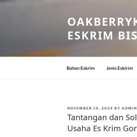
Skip
to
OAKBERRYK
content
ESKRIM BI
Bahan Eskrim
Jenis Eskirim
POSTED
NOVEMBER 10, 2024
BY
ADMI
ON
Tantangan dan So
Usaha Es Krim Go