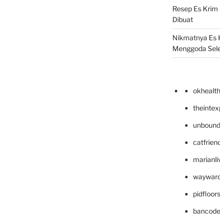
Resep Es Krim
Dibuat
Nikmatnya Es 
Menggoda Sel
okhealt
theinte
unbound
catfrien
marianli
wayward
pidfloo
bancode