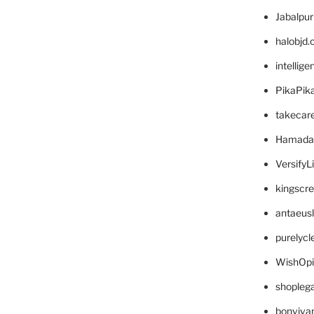
Jabalpu
halobjd
intellig
PikaPik
takecar
Hamada
VersifyL
kingscr
antaeus
purelyc
WishOp
shopleg
bonviva