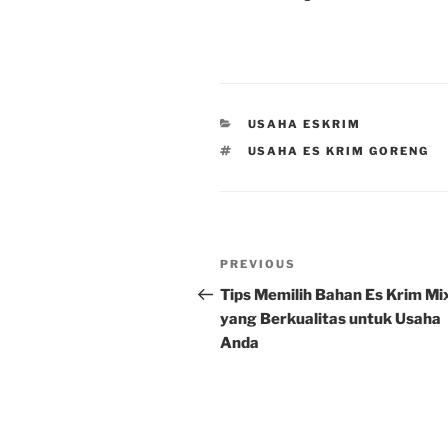
CATEGORIES
USAHA ESKRIM
TAGS
USAHA ES KRIM GORENG
Post
Previous
PREVIOUS
navigation
Post
Tips Memilih Bahan Es Krim Mi
yang Berkualitas untuk Usaha
Anda