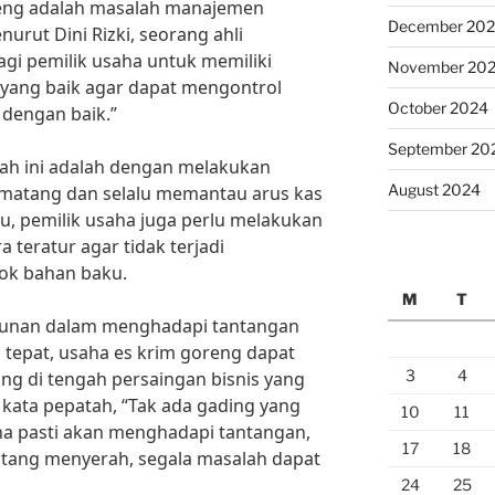
reng adalah masalah manajemen
December 20
rut Dini Rizki, seorang ahli
agi pemilik usaha untuk memiliki
November 20
yang baik agar dapat mengontrol
October 2024
dengan baik.”
September 20
lah ini adalah dengan melakukan
August 2024
matang dan selalu memantau arus kas
itu, pemilik usaha juga perlu melakukan
a teratur agar tidak terjadi
tok bahan baku.
M
T
kunan dalam menghadapi tantangan
 tepat, usaha es krim goreng dapat
3
4
g di tengah persaingan bisnis yang
kata pepatah, “Tak ada gading yang
10
11
saha pasti akan menghadapi tantangan,
17
18
ang menyerah, segala masalah dapat
24
25