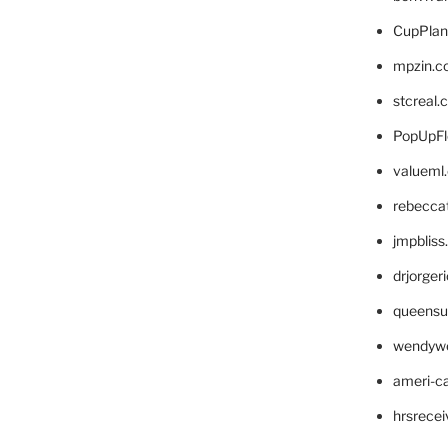
CupPlan
mpzin.c
stcreal.
PopUpFl
valueml
rebecca
jmpblis
drjorger
queensu
wendyw
ameri-
hrsrece