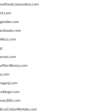
oodfoodcorporation.com
nnt.com
gender.com
ardssale.com
litics.com
rg
neves.com
ffectlibrary.com
ns.com
yoganj.com
rceblogs.com
ames365.com
EvaCationRentals.com