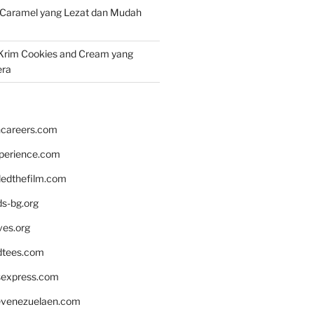
 Caramel yang Lezat dan Mudah
Krim Cookies and Cream yang
era
hcareers.com
xperience.com
edthefilm.com
ds-bg.org
ves.org
tees.com
rsexpress.com
venezuelaen.com