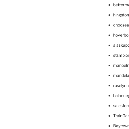
betterm
hingsto
choosea
hoverbo
alaskapo
stsmp.o
manoel
mandelae
roselyn
balance
salesfo
TrainG
Baytown