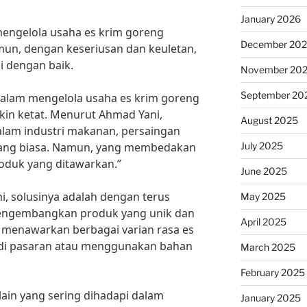
January 2026
mengelola usaha es krim goreng
December 20
n, dengan keseriusan dan keuletan,
i dengan baik.
November 20
September 20
dalam mengelola usaha es krim goreng
kin ketat. Menurut Ahmad Yani,
August 2025
“Dalam industri makanan, persaingan
July 2025
ang biasa. Namun, yang membedakan
roduk yang ditawarkan.”
June 2025
i, solusinya adalah dengan terus
May 2025
mengembangkan produk yang unik dan
April 2025
n menawarkan berbagai varian rasa es
 di pasaran atau menggunakan bahan
March 2025
February 2025
lain yang sering dihadapi dalam
January 2025