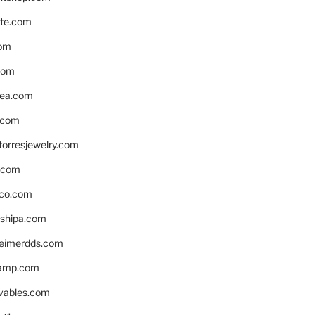
te.com
om
com
ea.com
.com
torresjewelry.com
s.com
ico.com
shipa.com
eimerdds.com
camp.com
ivables.com