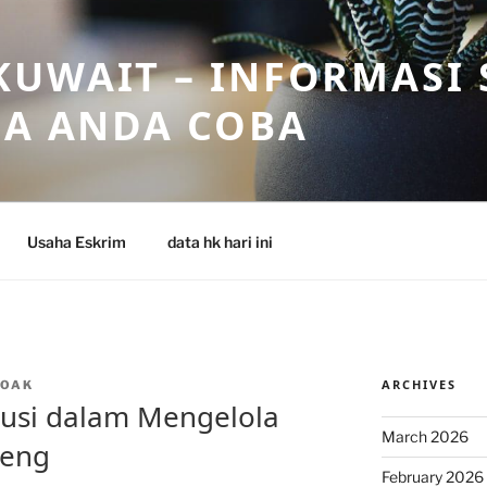
UWAIT – INFORMASI 
SA ANDA COBA
Usaha Eskrim
data hk hari ini
ARCHIVES
NOAK
lusi dalam Mengelola
March 2026
reng
February 2026