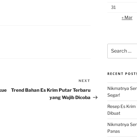
31
« Mar
Search
for:
RECENT POST
NEXT
Next
Nikmatnya Sens
Post
xue
Trend Bahan Es Krim Putar Terbaru
Segar!
yang Wajib Dicoba
Resep Es Krim
Dibuat
Nikmatnya Sens
Panas