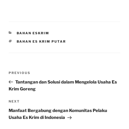
CATEGORIES
BAHAN ESKRIM
TAGS
BAHAN ES KRIM PUTAR
Post
Previous
PREVIOUS
navigation
Post
Tantangan dan Solusi dalam Mengelola Usaha Es
Krim Goreng
Next
NEXT
Post
Manfaat Bergabung dengan Komunitas Pelaku
Usaha Es Krim di Indonesia