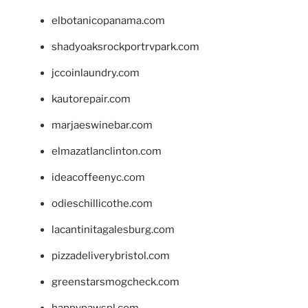
elbotanicopanama.com
shadyoaksrockportrvpark.com
jccoinlaundry.com
kautorepair.com
marjaeswinebar.com
elmazatlanclinton.com
ideacoffeenyc.com
odieschillicothe.com
lacantinitagalesburg.com
pizzadeliverybristol.com
greenstarsmogcheck.com