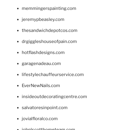
memmingerspainting.com
jeremypbeasley.com
thesandwichdepotcos.com
drgiggleshouseofpain.com
hotflashdesigns.com
garagenadeau.com
lifestylechauffeurservice.com
EverNewNails.com
insideoutdecoratingcentre.com
salvatoresinpoint.com
jovialfloralco.com
johnlscotthometeam.com