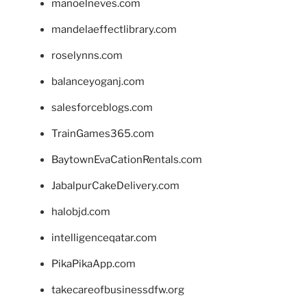
manoelneves.com
mandelaeffectlibrary.com
roselynns.com
balanceyoganj.com
salesforceblogs.com
TrainGames365.com
BaytownEvaCationRentals.com
JabalpurCakeDelivery.com
halobjd.com
intelligenceqatar.com
PikaPikaApp.com
takecareofbusinessdfw.org