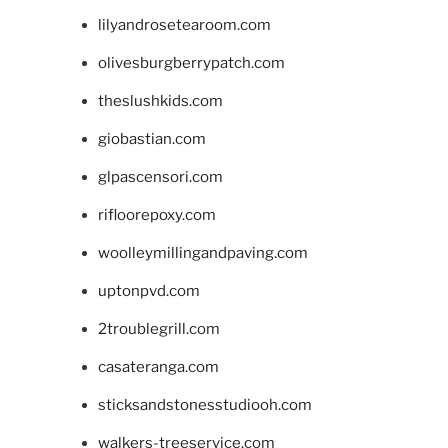
lilyandrosetearoom.com
olivesburgberrypatch.com
theslushkids.com
giobastian.com
glpascensori.com
rifloorepoxy.com
woolleymillingandpaving.com
uptonpvd.com
2troublegrill.com
casateranga.com
sticksandstonesstudiooh.com
walkers-treeservice.com