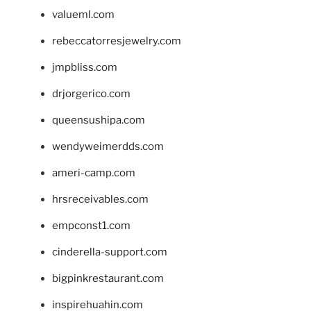
valueml.com
rebeccatorresjewelry.com
jmpbliss.com
drjorgerico.com
queensushipa.com
wendyweimerdds.com
ameri-camp.com
hrsreceivables.com
empconst1.com
cinderella-support.com
bigpinkrestaurant.com
inspirehuahin.com