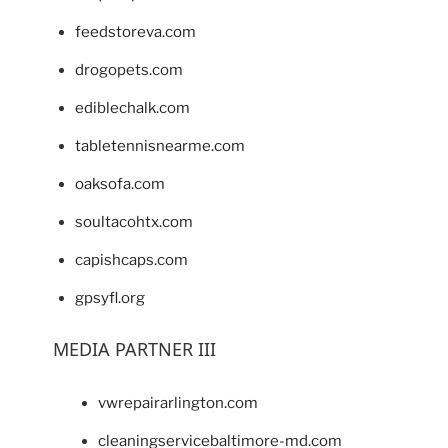
feedstoreva.com
drogopets.com
ediblechalk.com
tabletennisnearme.com
oaksofa.com
soultacohtx.com
capishcaps.com
gpsyfl.org
MEDIA PARTNER III
vwrepairarlington.com
cleaningservicebaltimore-md.com