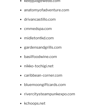
keepjudgewebb.com
anatomyofadventure.com
drivancastillo.com
cmmedspa.com
midletontkd.com
gardensandgrills.com
basilfoodwine.com
nikko-tochigi.net
caribbean-corner.com
bluemoongiftcards.com
rivercitysteampunkexpo.com
kchoops.net