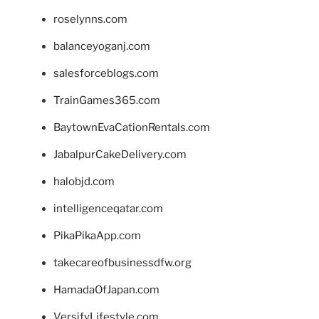
roselynns.com
balanceyoganj.com
salesforceblogs.com
TrainGames365.com
BaytownEvaCationRentals.com
JabalpurCakeDelivery.com
halobjd.com
intelligenceqatar.com
PikaPikaApp.com
takecareofbusinessdfw.org
HamadaOfJapan.com
VersifyLifestyle.com