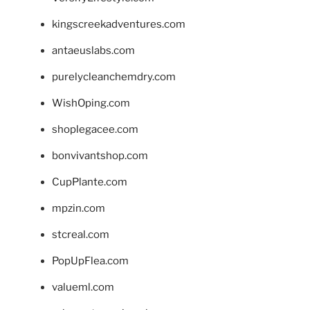
kingscreekadventures.com
antaeuslabs.com
purelycleanchemdry.com
WishOping.com
shoplegacee.com
bonvivantshop.com
CupPlante.com
mpzin.com
stcreal.com
PopUpFlea.com
valueml.com