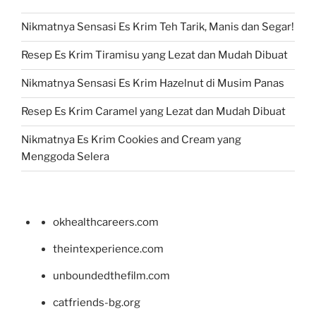
Nikmatnya Sensasi Es Krim Teh Tarik, Manis dan Segar!
Resep Es Krim Tiramisu yang Lezat dan Mudah Dibuat
Nikmatnya Sensasi Es Krim Hazelnut di Musim Panas
Resep Es Krim Caramel yang Lezat dan Mudah Dibuat
Nikmatnya Es Krim Cookies and Cream yang
Menggoda Selera
okhealthcareers.com
theintexperience.com
unboundedthefilm.com
catfriends-bg.org