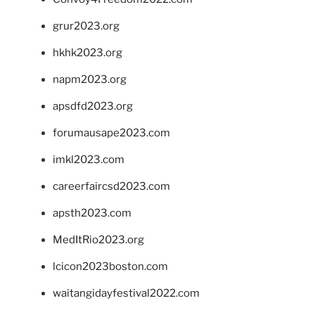
grur2023.org
hkhk2023.org
napm2023.org
apsdfd2023.org
forumausape2023.com
imkl2023.com
careerfaircsd2023.com
apsth2023.com
MedItRio2023.org
lcicon2023boston.com
waitangidayfestival2022.com