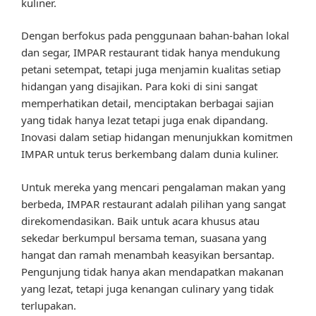
kuliner.
Dengan berfokus pada penggunaan bahan-bahan lokal
dan segar, IMPAR restaurant tidak hanya mendukung
petani setempat, tetapi juga menjamin kualitas setiap
hidangan yang disajikan. Para koki di sini sangat
memperhatikan detail, menciptakan berbagai sajian
yang tidak hanya lezat tetapi juga enak dipandang.
Inovasi dalam setiap hidangan menunjukkan komitmen
IMPAR untuk terus berkembang dalam dunia kuliner.
Untuk mereka yang mencari pengalaman makan yang
berbeda, IMPAR restaurant adalah pilihan yang sangat
direkomendasikan. Baik untuk acara khusus atau
sekedar berkumpul bersama teman, suasana yang
hangat dan ramah menambah keasyikan bersantap.
Pengunjung tidak hanya akan mendapatkan makanan
yang lezat, tetapi juga kenangan culinary yang tidak
terlupakan.