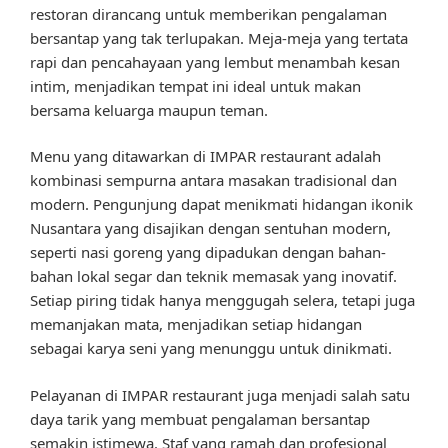
restoran dirancang untuk memberikan pengalaman
bersantap yang tak terlupakan. Meja-meja yang tertata
rapi dan pencahayaan yang lembut menambah kesan
intim, menjadikan tempat ini ideal untuk makan
bersama keluarga maupun teman.
Menu yang ditawarkan di IMPAR restaurant adalah
kombinasi sempurna antara masakan tradisional dan
modern. Pengunjung dapat menikmati hidangan ikonik
Nusantara yang disajikan dengan sentuhan modern,
seperti nasi goreng yang dipadukan dengan bahan-
bahan lokal segar dan teknik memasak yang inovatif.
Setiap piring tidak hanya menggugah selera, tetapi juga
memanjakan mata, menjadikan setiap hidangan
sebagai karya seni yang menunggu untuk dinikmati.
Pelayanan di IMPAR restaurant juga menjadi salah satu
daya tarik yang membuat pengalaman bersantap
semakin istimewa. Staf yang ramah dan profesional