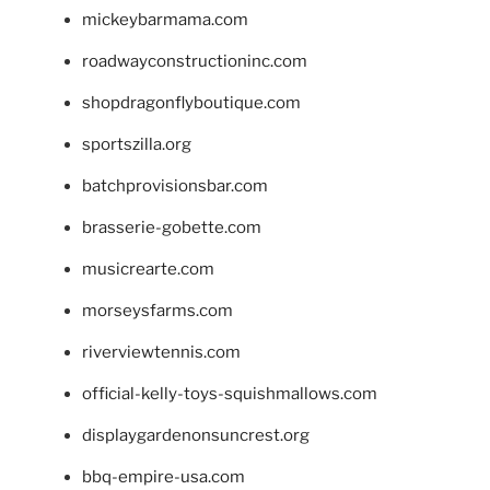
mickeybarmama.com
roadwayconstructioninc.com
shopdragonflyboutique.com
sportszilla.org
batchprovisionsbar.com
brasserie-gobette.com
musicrearte.com
morseysfarms.com
riverviewtennis.com
official-kelly-toys-squishmallows.com
displaygardenonsuncrest.org
bbq-empire-usa.com