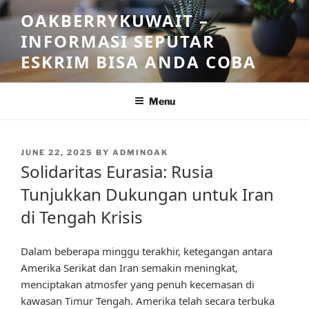
Skip
OAKBERRYKUWAIT –
to
INFORMASI SEPUTAR
content
ESKRIM BISA ANDA COBA
Menu
POSTED
JUNE 22, 2025
BY
ADMINOAK
ON
Solidaritas Eurasia: Rusia
Tunjukkan Dukungan untuk Iran
di Tengah Krisis
Dalam beberapa minggu terakhir, ketegangan antara
Amerika Serikat dan Iran semakin meningkat,
menciptakan atmosfer yang penuh kecemasan di
kawasan Timur Tengah. Amerika telah secara terbuka