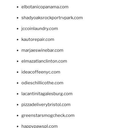
elbotanicopanama.com
shadyoaksrockportrvpark.com
jccoinlaundry.com
kautorepair.com
marjaeswinebar.com
elmazatlanclinton.com
ideacoffeenyc.com
odieschillicothe.com
lacantinitagalesburg.com
pizzadeliverybristol.com
greenstarsmogcheck.com
happypawspl.com