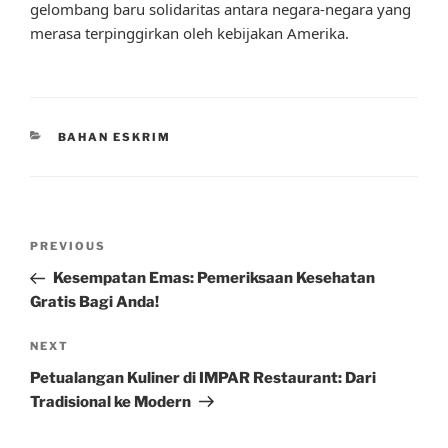
gelombang baru solidaritas antara negara-negara yang
merasa terpinggirkan oleh kebijakan Amerika.
CATEGORIES
BAHAN ESKRIM
Post
Previous
PREVIOUS
navigation
Post
Kesempatan Emas: Pemeriksaan Kesehatan
Gratis Bagi Anda!
Next
NEXT
Post
Petualangan Kuliner di IMPAR Restaurant: Dari
Tradisional ke Modern