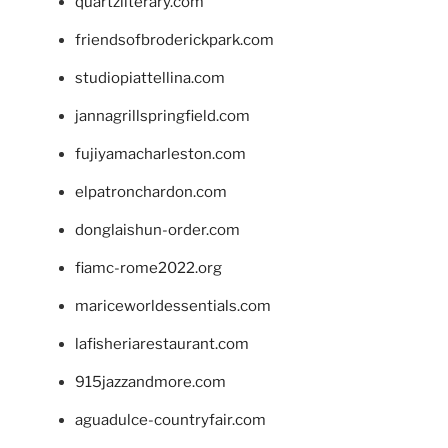
quartzliterary.com
friendsofbroderickpark.com
studiopiattellina.com
jannagrillspringfield.com
fujiyamacharleston.com
elpatronchardon.com
donglaishun-order.com
fiamc-rome2022.org
mariceworldessentials.com
lafisheriarestaurant.com
915jazzandmore.com
aguadulce-countryfair.com