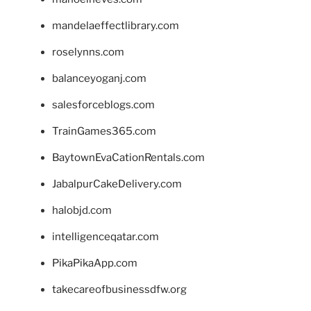
mandelaeffectlibrary.com
roselynns.com
balanceyoganj.com
salesforceblogs.com
TrainGames365.com
BaytownEvaCationRentals.com
JabalpurCakeDelivery.com
halobjd.com
intelligenceqatar.com
PikaPikaApp.com
takecareofbusinessdfw.org