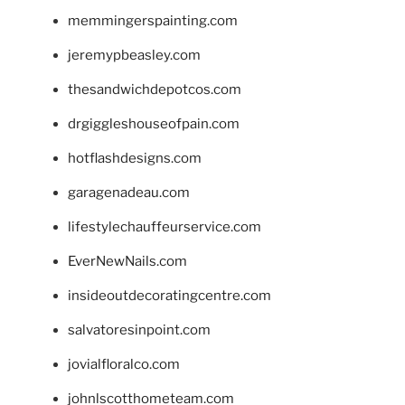
memmingerspainting.com
jeremypbeasley.com
thesandwichdepotcos.com
drgiggleshouseofpain.com
hotflashdesigns.com
garagenadeau.com
lifestylechauffeurservice.com
EverNewNails.com
insideoutdecoratingcentre.com
salvatoresinpoint.com
jovialfloralco.com
johnlscotthometeam.com