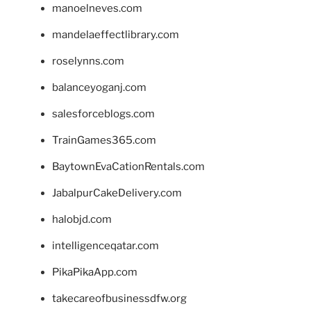
manoelneves.com
mandelaeffectlibrary.com
roselynns.com
balanceyoganj.com
salesforceblogs.com
TrainGames365.com
BaytownEvaCationRentals.com
JabalpurCakeDelivery.com
halobjd.com
intelligenceqatar.com
PikaPikaApp.com
takecareofbusinessdfw.org