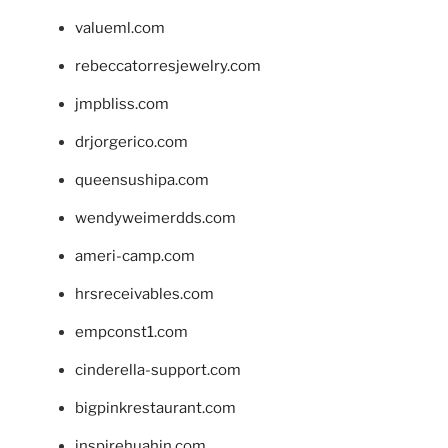
valueml.com
rebeccatorresjewelry.com
jmpbliss.com
drjorgerico.com
queensushipa.com
wendyweimerdds.com
ameri-camp.com
hrsreceivables.com
empconst1.com
cinderella-support.com
bigpinkrestaurant.com
inspirehuahin.com