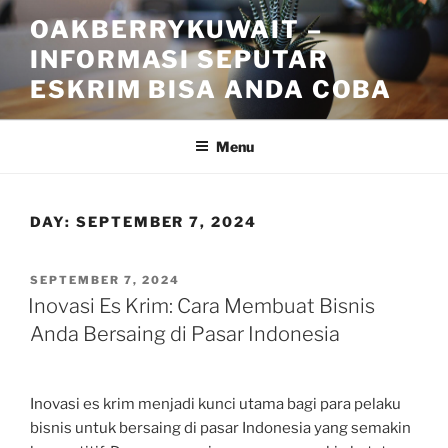
Skip
OAKBERRYKUWAIT –
to
INFORMASI SEPUTAR
content
ESKRIM BISA ANDA COBA
Menu
DAY:
SEPTEMBER 7, 2024
POSTED
SEPTEMBER 7, 2024
ON
Inovasi Es Krim: Cara Membuat Bisnis
Anda Bersaing di Pasar Indonesia
Inovasi es krim menjadi kunci utama bagi para pelaku
bisnis untuk bersaing di pasar Indonesia yang semakin