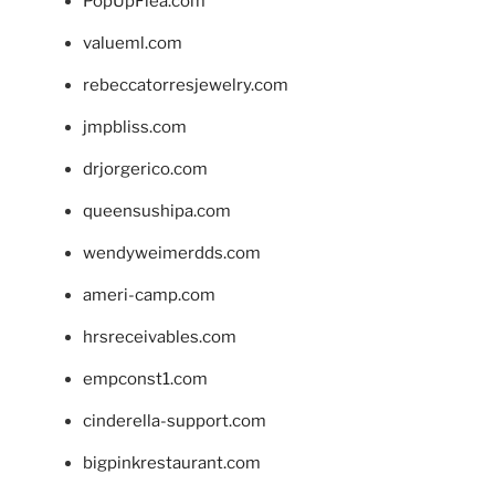
PopUpFlea.com
valueml.com
rebeccatorresjewelry.com
jmpbliss.com
drjorgerico.com
queensushipa.com
wendyweimerdds.com
ameri-camp.com
hrsreceivables.com
empconst1.com
cinderella-support.com
bigpinkrestaurant.com