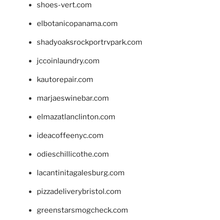
shoes-vert.com
elbotanicopanama.com
shadyoaksrockportrvpark.com
jccoinlaundry.com
kautorepair.com
marjaeswinebar.com
elmazatlanclinton.com
ideacoffeenyc.com
odieschillicothe.com
lacantinitagalesburg.com
pizzadeliverybristol.com
greenstarsmogcheck.com