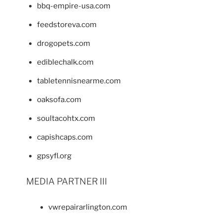
bbq-empire-usa.com
feedstoreva.com
drogopets.com
ediblechalk.com
tabletennisnearme.com
oaksofa.com
soultacohtx.com
capishcaps.com
gpsyfl.org
MEDIA PARTNER III
vwrepairarlington.com