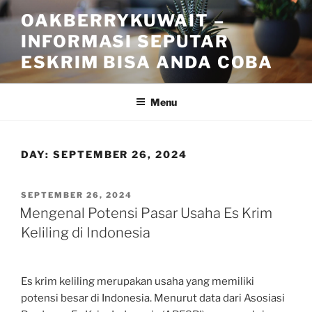
Skip
OAKBERRYKUWAIT –
to
INFORMASI SEPUTAR
content
ESKRIM BISA ANDA COBA
Menu
DAY:
SEPTEMBER 26, 2024
POSTED
SEPTEMBER 26, 2024
ON
Mengenal Potensi Pasar Usaha Es Krim
Keliling di Indonesia
Es krim keliling merupakan usaha yang memiliki
potensi besar di Indonesia. Menurut data dari Asosiasi