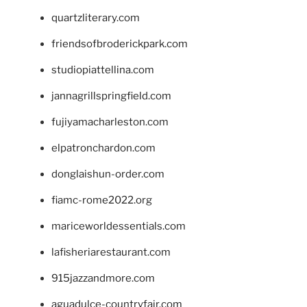
quartzliterary.com
friendsofbroderickpark.com
studiopiattellina.com
jannagrillspringfield.com
fujiyamacharleston.com
elpatronchardon.com
donglaishun-order.com
fiamc-rome2022.org
mariceworldessentials.com
lafisheriarestaurant.com
915jazzandmore.com
aguadulce-countryfair.com