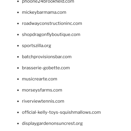
phoone24brookfield.com
mickeybarmama.com
roadwayconstructioninc.com
shopdragonflyboutique.com
sportszilla.org
batchprovisionsbar.com
brasserie-gobette.com
musicrearte.com
morseysfarms.com
riverviewtennis.com
official-kelly-toys-squishmallows.com
displaygardenonsuncrest.org