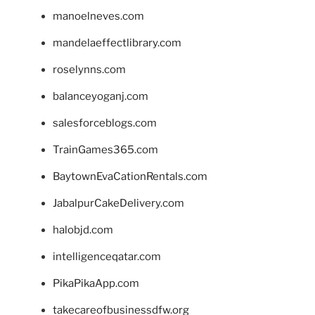
manoelneves.com
mandelaeffectlibrary.com
roselynns.com
balanceyoganj.com
salesforceblogs.com
TrainGames365.com
BaytownEvaCationRentals.com
JabalpurCakeDelivery.com
halobjd.com
intelligenceqatar.com
PikaPikaApp.com
takecareofbusinessdfw.org