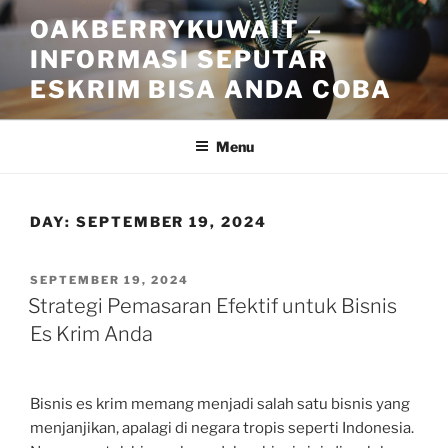
Skip
OAKBERRYKUWAIT –
to
INFORMASI SEPUTAR
content
ESKRIM BISA ANDA COBA
Menu
DAY:
SEPTEMBER 19, 2024
POSTED
SEPTEMBER 19, 2024
ON
Strategi Pemasaran Efektif untuk Bisnis
Es Krim Anda
Bisnis es krim memang menjadi salah satu bisnis yang
menjanjikan, apalagi di negara tropis seperti Indonesia.