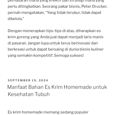
pemasaran mana yang efektif dan strategi mana yang
perlu ditingkatkan. Seorang pakar bisnis, Peter Drucker,
pernah mengatakan, “Yang tidak terukur, tidak dapat
dikelola.”
Dengan menerapkan tips-tips di atas, diharapkan es
krim goreng yang Anda jual dapat menjadi laris manis
di pasaran. Jangan lupa untuk terus berinovasi dan
berkreasi untuk dapat bersaing di dunia bisnis kuliner
yang semakin kompetitif. Semoga sukses!
POSTED
SEPTEMBER 19, 2024
ON
Manfaat Bahan Es Krim Homemade untuk
Kesehatan Tubuh
Es krim homemade memang sedang populer