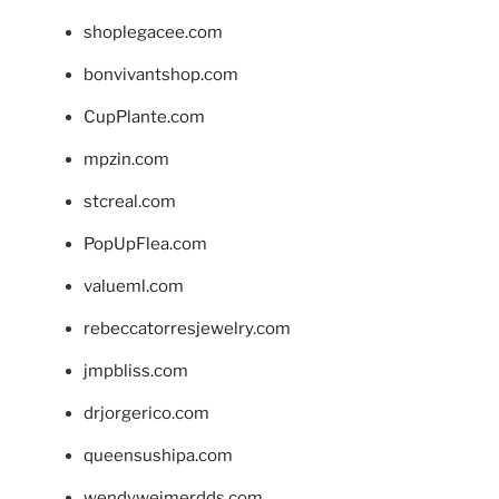
shoplegacee.com
bonvivantshop.com
CupPlante.com
mpzin.com
stcreal.com
PopUpFlea.com
valueml.com
rebeccatorresjewelry.com
jmpbliss.com
drjorgerico.com
queensushipa.com
wendyweimerdds.com