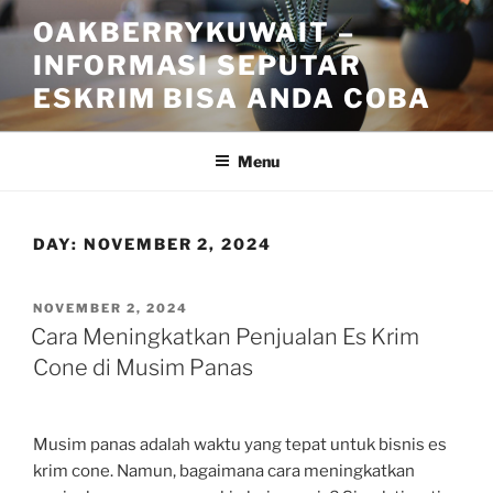
Skip
OAKBERRYKUWAIT –
to
INFORMASI SEPUTAR
content
ESKRIM BISA ANDA COBA
Menu
DAY:
NOVEMBER 2, 2024
POSTED
NOVEMBER 2, 2024
ON
Cara Meningkatkan Penjualan Es Krim
Cone di Musim Panas
Musim panas adalah waktu yang tepat untuk bisnis es
krim cone. Namun, bagaimana cara meningkatkan