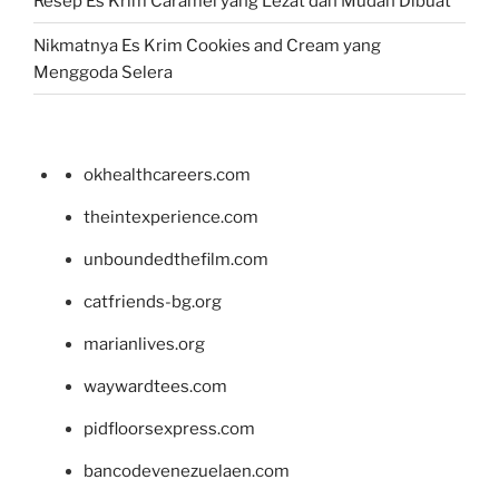
Resep Es Krim Caramel yang Lezat dan Mudah Dibuat
Nikmatnya Es Krim Cookies and Cream yang
Menggoda Selera
okhealthcareers.com
theintexperience.com
unboundedthefilm.com
catfriends-bg.org
marianlives.org
waywardtees.com
pidfloorsexpress.com
bancodevenezuelaen.com