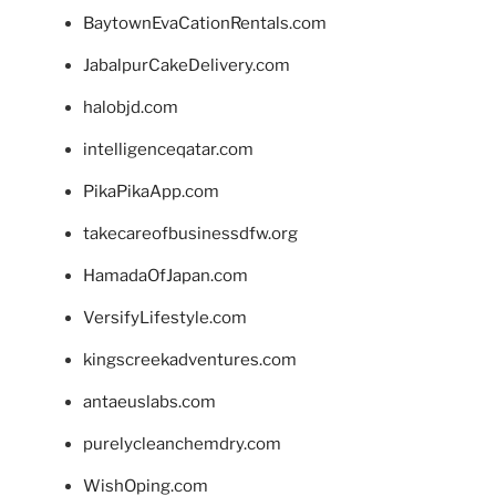
BaytownEvaCationRentals.com
JabalpurCakeDelivery.com
halobjd.com
intelligenceqatar.com
PikaPikaApp.com
takecareofbusinessdfw.org
HamadaOfJapan.com
VersifyLifestyle.com
kingscreekadventures.com
antaeuslabs.com
purelycleanchemdry.com
WishOping.com