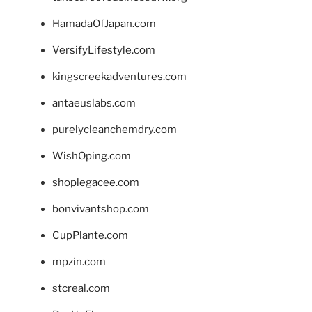
HamadaOfJapan.com
VersifyLifestyle.com
kingscreekadventures.com
antaeuslabs.com
purelycleanchemdry.com
WishOping.com
shoplegacee.com
bonvivantshop.com
CupPlante.com
mpzin.com
stcreal.com