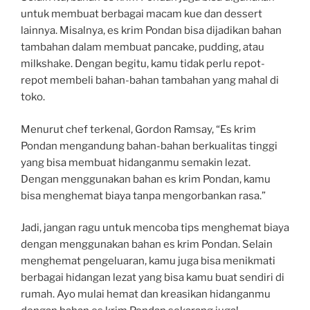
untuk membuat berbagai macam kue dan dessert
lainnya. Misalnya, es krim Pondan bisa dijadikan bahan
tambahan dalam membuat pancake, pudding, atau
milkshake. Dengan begitu, kamu tidak perlu repot-
repot membeli bahan-bahan tambahan yang mahal di
toko.
Menurut chef terkenal, Gordon Ramsay, “Es krim
Pondan mengandung bahan-bahan berkualitas tinggi
yang bisa membuat hidanganmu semakin lezat.
Dengan menggunakan bahan es krim Pondan, kamu
bisa menghemat biaya tanpa mengorbankan rasa.”
Jadi, jangan ragu untuk mencoba tips menghemat biaya
dengan menggunakan bahan es krim Pondan. Selain
menghemat pengeluaran, kamu juga bisa menikmati
berbagai hidangan lezat yang bisa kamu buat sendiri di
rumah. Ayo mulai hemat dan kreasikan hidanganmu