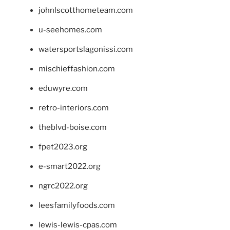
johnlscotthometeam.com
u-seehomes.com
watersportslagonissi.com
mischieffashion.com
eduwyre.com
retro-interiors.com
theblvd-boise.com
fpet2023.org
e-smart2022.org
ngrc2022.org
leesfamilyfoods.com
lewis-lewis-cpas.com