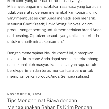
krim cone yang unik dan berbeda dari yang lain.
Misalnya dengan menciptakan rasa-rasa yang baru dan
tidak biasa, atau dengan menambahkan topping unik
yang membuat es krim Anda menjadi lebih menarik.
Menurut Chef Kreatif, David Wong, “Inovasi dalam
produk sangat penting untuk membedakan brand Anda
dari pesaing. Ciptakan sesuatu yang unik dan berbeda
untuk menarik minat konsumen.”
Dengan menerapkan ide-ide kreatif ini, diharapkan
usaha es krim cone Anda dapat semakin berkembang
dan dikenal oleh masyarakat luas. Jangan ragu untuk
bereksperimen dan terus mencari cara baru untuk
mempromosikan produk Anda. Semoga sukses!
POSTED
NOVEMBER 6, 2024
ON
Tips Menghemat Biaya dengan
Menggunakan Bahan Es Krim Pondan