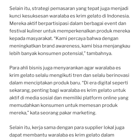
Selain itu, strategi pemasaran yang tepat juga menjadi
kunci kesuksesan waralaba es krim gelato di Indonesia.
Mereka aktif berpartisipasi dalam berbagai event dan
festival kuliner untuk memperkenalkan produk mereka
kepada masyarakat. “Kami percaya bahwa dengan
meningkatkan brand awareness, kami bisa menjangkau
lebih banyak konsumen potensial,” tambahnya.
Para ahli bisnis juga menyarankan agar waralaba es
krim gelato selalu mengikuti tren dan selalu berinovasi
dalam menciptakan produk baru. “Di era digital seperti
sekarang, penting bagi waralaba es krim gelato untuk
aktif di media sosial dan memiliki platform online yang
memudahkan konsumen untuk memesan produk
mereka,” kata seorang pakar marketing.
Selain itu, kerja sama dengan para supplier lokal juga
dapat membantu waralaba es krim gelato dalam