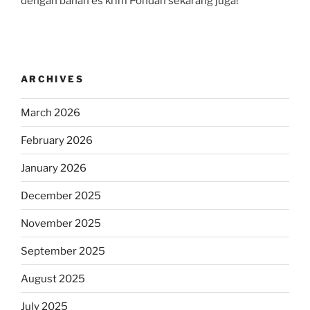
dengan bahan es krim Pondan sekarang juga!
ARCHIVES
March 2026
February 2026
January 2026
December 2025
November 2025
September 2025
August 2025
July 2025