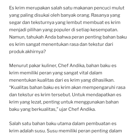
Es krim merupakan salah satu makanan pencuci mulut
yang paling disukai oleh banyak orang. Rasanya yang
segar dan teksturnya yang lembut membuat es krim
menjadi pilihan yang populer di setiap kesempatan.
Namun, tahukah Anda bahwa peran penting bahan baku
es krim sangat menentukan rasa dan tekstur dari
produk akhirnya?
Menurut pakar kuliner, Chef Andika, bahan baku es
krim memiliki peran yang sangat vital dalam
menentukan kualitas dari es krim yang dihasilkan.
“Kualitas bahan baku es krim akan mempengaruhi rasa
dan tekstur es krim tersebut. Untuk mendapatkan es
krim yang lezat, penting untuk menggunakan bahan
baku yang berkualitas,” ujar Chef Andika.
Salah satu bahan baku utama dalam pembuatan es
krim adalah susu. Susu memiliki peran penting dalam