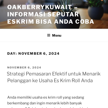
Skip
OAKBERRYKUWAIT –
to
INFORMASI SEPUTAR
content
ESKRIM BISA ANDA COBA
Menu
DAY:
NOVEMBER 6, 2024
POSTED
NOVEMBER 6, 2024
ON
Strategi Pemasaran Efektif untuk Menarik
Pelanggan ke Usaha Es Krim Roll Anda
Anda memiliki usaha es krim roll yang sedang
berkembang dan ingin menarik lebih banyak