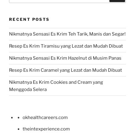
RECENT POSTS
Nikmatnya Sensasi Es Krim Teh Tarik, Manis dan Segar!
Resep Es Krim Tiramisu yang Lezat dan Mudah Dibuat
Nikmatnya Sensasi Es Krim Hazelnut di Musim Panas
Resep Es Krim Caramel yang Lezat dan Mudah Dibuat
Nikmatnya Es Krim Cookies and Cream yang
Menggoda Selera
okhealthcareers.com
theintexperience.com