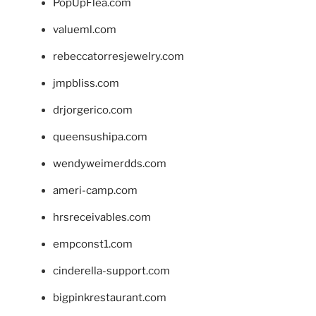
PopUpFlea.com
valueml.com
rebeccatorresjewelry.com
jmpbliss.com
drjorgerico.com
queensushipa.com
wendyweimerdds.com
ameri-camp.com
hrsreceivables.com
empconst1.com
cinderella-support.com
bigpinkrestaurant.com