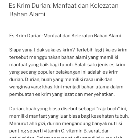
ON
Es Krim Durian: Manfaat dan Kelezatan
Bahan Alami
Es Krim Durian: Manfaat dan Kelezatan Bahan Alami
Siapa yang tidak suka es krim? Terlebih lagi jika es krim
tersebut menggunakan bahan alami yang memiliki
manfaat yang baik bagi tubuh. Salah satu jenis es krim
yang sedang populer belakangan ini adalah es krim
durian. Durian, buah yang memiliki rasa unik dan
wanginya yang khas, kini menjadi bahan utama dalam
pembuatan es krim yang lezat dan menyehatkan.
Durian, buah yang biasa disebut sebagai “raja buah” ini,
memiliki manfaat yang luar biasa bagi kesehatan tubuh.
Menurut ahli gizi, durian mengandung banyak nutrisi
penting seperti vitamin C, vitamin B, serat, dan