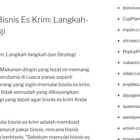
bonviva
isnis Es Krim: Langkah-
CupPlan
gi
mpzin.c
stcreal.
PopUpFl
m: Langkah-langkah dan Strategi
valueml
? Makanan dingin yang lezat ini memang
rebecca
terutama di cuaca panas seperti
jmpblis
rang yang ingin memulai bisnis es krim.
m tidak semudah yang dibayangkan.
drjorger
i yang tepat agar bisnis es krim Anda
queensu
wendyw
ai bisnis es krim adalah membuat
ameri-
nurut pakar bisnis, rencana bisnis
 berbisnis. “Sebelum memulai bisnis es
hrsrece