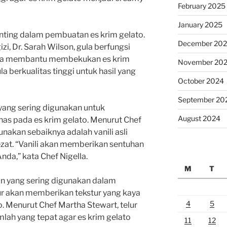
February 2025
January 2025
enting dalam pembuatan es krim gelato.
December 20
izi, Dr. Sarah Wilson, gula berfungsi
uga membantu membekukan es krim
November 20
la berkualitas tinggi untuk hasil yang
October 2024
September 20
yang sering digunakan untuk
August 2024
as pada es krim gelato. Menurut Chef
unakan sebaiknya adalah vanili asli
lezat. “Vanili akan memberikan sentuhan
nda,” kata Chef Nigella.
M
T
lain yang sering digunakan dalam
ur akan memberikan tekstur yang kaya
4
5
. Menurut Chef Martha Stewart, telur
lah yang tepat agar es krim gelato
11
12