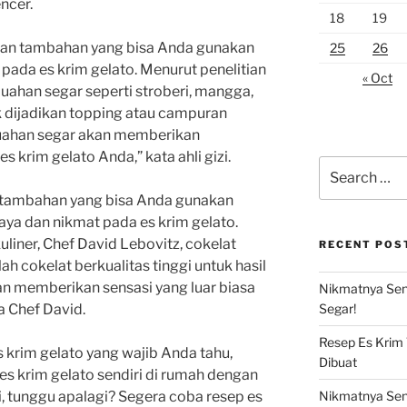
encer.
18
19
han tambahan yang bisa Anda gunakan
25
26
pada es krim gelato. Menurut penelitian
« Oct
uahan segar seperti stroberi, mangga,
 dijadikan topping atau campuran
buahan segar akan memberikan
 krim gelato Anda,” kata ahli gizi.
Search
for:
n tambahan yang bisa Anda gunakan
ya dan nikmat pada es krim gelato.
uliner, Chef David Lebovitz, cokelat
RECENT POS
h cokelat berkualitas tinggi untuk hasil
n memberikan sensasi yang luar biasa
Nikmatnya Sens
a Chef David.
Segar!
Resep Es Krim
krim gelato yang wajib Anda tahu,
Dibuat
 krim gelato sendiri di rumah dengan
i, tunggu apalagi? Segera coba resep es
Nikmatnya Sens