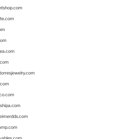
ntshop.com
te.com
om
com
ea.com
.com
torresjewelry.com
s.com
ico.com
shipa.com
eimerdds.com
camp.com
ivables.com