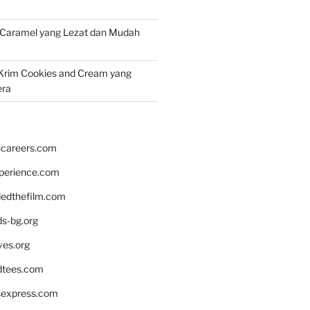
 Caramel yang Lezat dan Mudah
Krim Cookies and Cream yang
era
hcareers.com
xperience.com
edthefilm.com
ds-bg.org
ves.org
tees.com
rsexpress.com