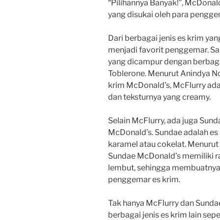
“Pilihannya Banyak!”, McDonal
yang disukai oleh para pengge
Dari berbagai jenis es krim ya
menjadi favorit penggemar. Sal
yang dicampur dengan berbagai
Toblerone. Menurut Anindya N
krim McDonald’s, McFlurry adal
dan teksturnya yang creamy.
Selain McFlurry, ada juga Sun
McDonald’s. Sundae adalah es 
karamel atau cokelat. Menurut
Sundae McDonald’s memiliki ra
lembut, sehingga membuatnya m
penggemar es krim.
Tak hanya McFlurry dan Sunda
berbagai jenis es krim lain sep