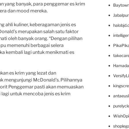
han yang banyak, para penggemar es krim
Baytown
lera dan mood mereka.
Jabalpu
 ahli kuliner, keberagaman jenis es
halobjd
onald’s merupakan salah satu faktor
intellig
ti oleh banyak orang. “Dengan pilihan
pu memenuhi berbagai selera
PikaPik
 kembali lagi untuk menikmati es
takecar
Hamada
kan es krim yang lezat dan
VersifyL
uk mengunjungi McDonald’s. Pilihannya
kingscr
vorit Penggemar pasti akan memuaskan
lagi untuk mencoba jenis es krim
antaeus
purelyc
WishOp
shopleg