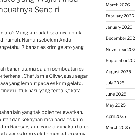
March 2026
buatnya Sendiri
February 2026
January 2026
gelato? Mungkin sudah saatnya untuk
December 20
di rumah. Namun sebelum Anda
ngetahui 7 bahan es krim gelato yang
November 20
September 20
alah bahan utama dalam pembuatan es
August 2025
r terkenal, Chef Jamie Oliver, susu segar
July 2025
asa yang lembut pada es krim gelato.
 tinggi untuk hasil yang terbaik,” kata
June 2025
May 2025
bahan lain yang tak boleh terlewatkan.
April 2025
tan dan kekayaan rasa pada es krim
rdon Ramsay, krim yang digunakan harus
March 2025
ggi agar es krim gelato menjadi creamy