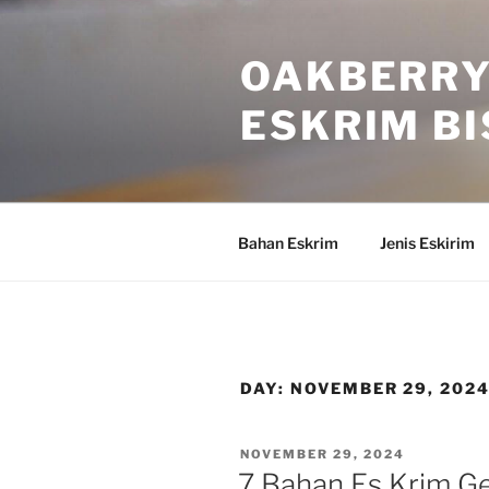
Skip
to
OAKBERRY
content
ESKRIM B
Bahan Eskrim
Jenis Eskirim
DAY:
NOVEMBER 29, 202
POSTED
NOVEMBER 29, 2024
ON
7 Bahan Es Krim G