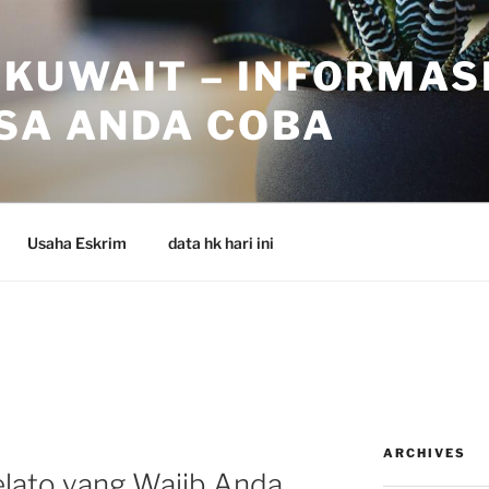
KUWAIT – INFORMAS
ISA ANDA COBA
Usaha Eskrim
data hk hari ini
4
ARCHIVES
elato yang Wajib Anda