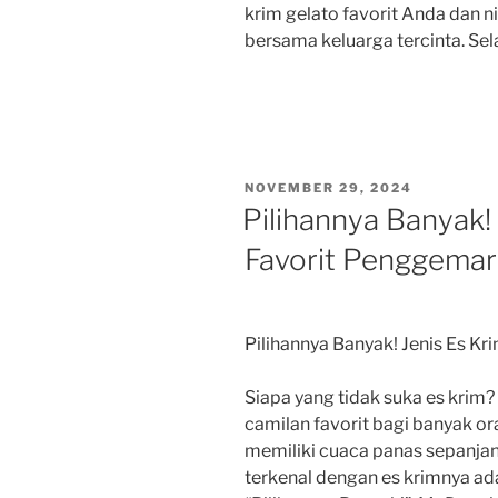
krim gelato favorit Anda dan 
bersama keluarga tercinta. S
POSTED
NOVEMBER 29, 2024
ON
Pilihannya Banyak!
Favorit Penggemar
Pilihannya Banyak! Jenis Es K
Siapa yang tidak suka es krim
camilan favorit bagi banyak or
memiliki cuaca panas sepanjan
terkenal dengan es krimnya a