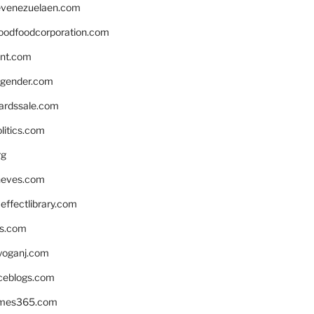
venezuelaen.com
oodfoodcorporation.com
nnt.com
gender.com
ardssale.com
litics.com
rg
neves.com
ffectlibrary.com
ns.com
yoganj.com
rceblogs.com
ames365.com