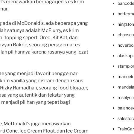
d’s menawarkan berbagai jenis es krim
bancode
mar.
betterm
ng ada di McDonald’s, ada beberapa yang
hingsto
ah satunya adalah McFlurry, es krim
choosea
 topping seperti Oreo, Kit Kat, dan
ovyan Bakrie, seorang penggemar es
hoverbo
ah pilihannya karena rasanya yang lezat
alaskapo
stsmp.o
dae yang menjadi favorit penggemar
manoel
krim vanilla yang disiram dengan saus
mandelae
 Rizky Ramadhan, seorang food blogger,
sa yang autentik dan tekstur yang
roselyn
enjadi pilihan yang tepat bagi
balance
salesfo
e, McDonald’s juga menawarkan
TrainG
erti Cone, Ice Cream Float, dan Ice Cream