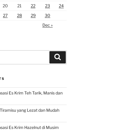
20
21
22
23
24
27
28
29
30
Dec »
Search
TS
asi Es Krim Teh Tarik, Manis dan
 Tiramisu yang Lezat dan Mudah
asi Es Krim Hazelnut di Musim