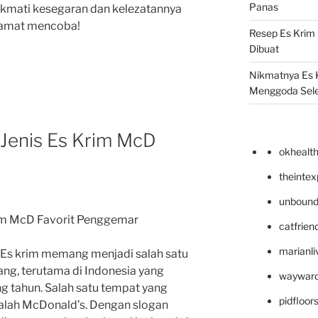
Panas
nikmati kesegaran dan kelezatannya
elamat mencoba!
Resep Es Krim
Dibuat
Nikmatnya Es 
Menggoda Sel
 Jenis Es Krim McD
okhealt
theinte
unbound
rim McD Favorit Penggemar
catfrien
marianli
? Es krim memang menjadi salah satu
ang, terutama di Indonesia yang
wayward
g tahun. Salah satu tempat yang
pidfloo
dalah McDonald’s. Dengan slogan