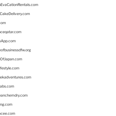
EvaCationRentals.com
rCakeDelivery.com
.com
enceqatar.com
aApp.com
eofbusinessdfw.org
OfJapan.com
ifestyle.com
eekadventures.com
labs.com
leanchemdry.com
ing.com
acee.com